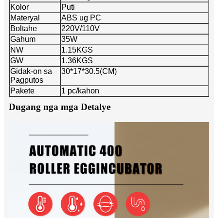
Kolor
Puti
Materyal
ABS ug PC
Boltahe
220V/110V
Gahum
35W
NW
1.15KGS
GW
1.36KGS
Gidak-on sa
30*17*30.5(CM)
Pagputos
Pakete
1 pc/kahon
Dugang nga mga Detalye