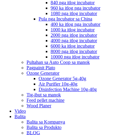
840 nga itlog incubator
960 ka itlog nga incubator
1080 nga itlog incubator
Pula nga Incubator sa China
400 ka itlog nga incubator
1000 ka itlog incubator
2000 nga itlog incubator
4000 nga itlog incubator
6000 ka itlog incubator
8000 nga itlog incubator
10000 nga itlog incubator
Pultahan sa Auto Coop sa manok
Pagpainit Plato
Ozone Generator
Ozone Generator 5g-40g
Air Purifier 10g-40g
Disinfection Machine 10g-40g
Tig-ibut sa manok
Feed pellet machine
Wood Planer
Video
Balita
Balita sa Kompanya
Balita sa Produkto
BLOG