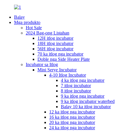
Balay
Mga produkto
Hot Sale
2024 Bag-ong Listahan
12H itlog incubator
18H itlog incubator
56H itlog incubator
70 ka itlog nga incubator
Doble nga Side Heater Plate
Incubator sa Itlog
Mini Serye Incubator
4-10 Itlog Incubator
4 ka itlog nga incubator
7 itlog incubator
8 itlog incubator
9 ka itlog nga incubator
9 ka itlog incubator waterbed
Balay 10 ka itlog incubator
12 ka itlog nga incubator
16 ka itlog nga incubator
20 ka itlog nga incubator
24 ka itlog nga incubator