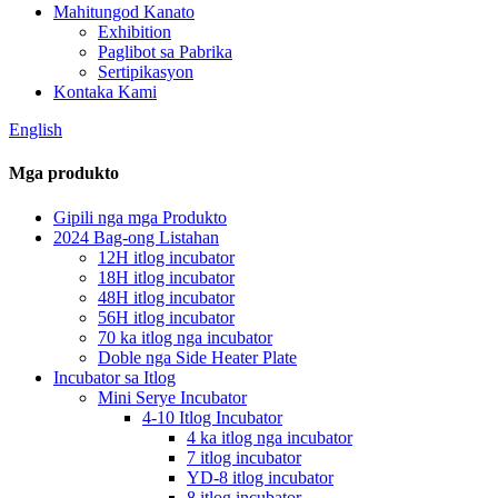
Mahitungod Kanato
Exhibition
Paglibot sa Pabrika
Sertipikasyon
Kontaka Kami
English
Mga produkto
Gipili nga mga Produkto
2024 Bag-ong Listahan
12H itlog incubator
18H itlog incubator
48H itlog incubator
56H itlog incubator
70 ka itlog nga incubator
Doble nga Side Heater Plate
Incubator sa Itlog
Mini Serye Incubator
4-10 Itlog Incubator
4 ka itlog nga incubator
7 itlog incubator
YD-8 itlog incubator
8 itlog incubator