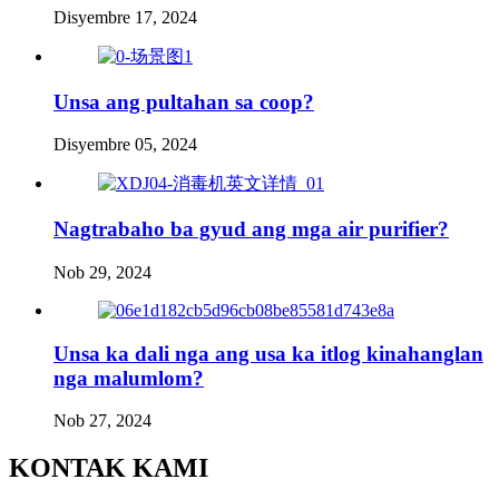
Disyembre 17, 2024
Unsa ang pultahan sa coop?
Disyembre 05, 2024
Nagtrabaho ba gyud ang mga air purifier?
Nob 29, 2024
Unsa ka dali nga ang usa ka itlog kinahanglan
nga malumlom?
Nob 27, 2024
KONTAK KAMI