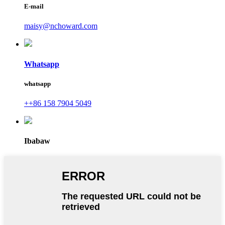
E-mail
maisy@nchoward.com
Whatsapp
whatsapp
++86 158 7904 5049
Ibabaw