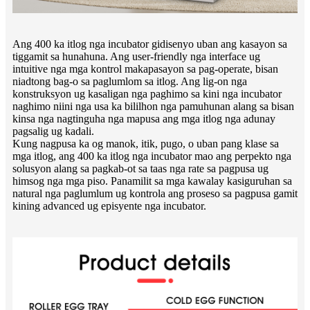
Ang 400 ka itlog nga incubator gidisenyo uban ang kasayon ​​sa
tiggamit sa hunahuna. Ang user-friendly nga interface ug
intuitive nga mga kontrol makapasayon ​​sa pag-operate, bisan
niadtong bag-o sa paglumlom sa itlog. Ang lig-on nga
konstruksyon ug kasaligan nga paghimo sa kini nga incubator
naghimo niini nga usa ka bililhon nga pamuhunan alang sa bisan
kinsa nga nagtinguha nga mapusa ang mga itlog nga adunay
pagsalig ug kadali.
Kung nagpusa ka og manok, itik, pugo, o uban pang klase sa
mga itlog, ang 400 ka itlog nga incubator mao ang perpekto nga
solusyon alang sa pagkab-ot sa taas nga rate sa pagpusa ug
himsog nga mga piso. Panamilit sa mga kawalay kasiguruhan sa
natural nga paglumlum ug kontrola ang proseso sa pagpusa gamit
kining advanced ug episyente nga incubator.