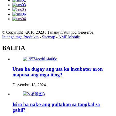
© Copyright - 2010-2023 : Tanang Katungod Gireserba.
Init nga mga Produkto
-
Sitemap
-
AMP Mobile
BALITA
Unsa ka dugay ang usa ka incubator aron
mapusa ang mga itlog?
Disyembre 18, 2024
Isira ba nako ang pultahan sa tangkal sa
gabii?