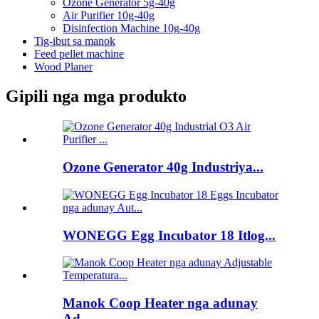
Ozone Generator 5g-40g
Air Purifier 10g-40g
Disinfection Machine 10g-40g
Tig-ibut sa manok
Feed pellet machine
Wood Planer
Gipili nga mga produkto
Ozone Generator 40g Industriya...
WONEGG Egg Incubator 18 Itlog...
Manok Coop Heater nga adunay
Ad...