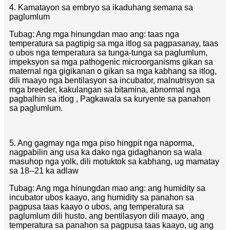
4. Kamatayon sa embryo sa ikaduhang semana sa
paglumlum
Tubag: Ang mga hinungdan mao ang: taas nga
temperatura sa pagtipig sa mga itlog sa pagpasanay, taas
o ubos nga temperatura sa tunga-tunga sa paglumlum,
impeksyon sa mga pathogenic microorganisms gikan sa
maternal nga gigikanan o gikan sa mga kabhang sa itlog,
dili maayo nga bentilasyon sa incubator, malnutrisyon sa
mga breeder, kakulangan sa bitamina, abnormal nga
pagbalhin sa itlog , Pagkawala sa kuryente sa panahon
sa paglumlum.
5. Ang gagmay nga mga piso hingpit nga naporma,
nagpabilin ang usa ka dako nga gidaghanon sa wala
masuhop nga yolk, dili motuktok sa kabhang, ug mamatay
sa 18--21 ka adlaw
Tubag: Ang mga hinungdan mao ang: ang humidity sa
incubator ubos kaayo, ang humidity sa panahon sa
pagpusa taas kaayo o ubos, ang temperatura sa
paglumlum dili husto, ang bentilasyon dili maayo, ang
temperatura sa panahon sa pagpusa taas kaayo, ug ang