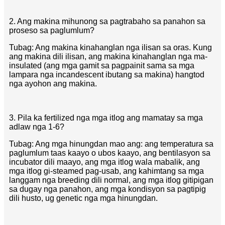
2. Ang makina mihunong sa pagtrabaho sa panahon sa
proseso sa paglumlum?
Tubag: Ang makina kinahanglan nga ilisan sa oras. Kung
ang makina dili ilisan, ang makina kinahanglan nga ma-
insulated (ang mga gamit sa pagpainit sama sa mga
lampara nga incandescent ibutang sa makina) hangtod
nga ayohon ang makina.
3. Pila ka fertilized nga mga itlog ang mamatay sa mga
adlaw nga 1-6?
Tubag: Ang mga hinungdan mao ang: ang temperatura sa
paglumlum taas kaayo o ubos kaayo, ang bentilasyon sa
incubator dili maayo, ang mga itlog wala mabalik, ang
mga itlog gi-steamed pag-usab, ang kahimtang sa mga
langgam nga breeding dili normal, ang mga itlog gitipigan
sa dugay nga panahon, ang mga kondisyon sa pagtipig
dili husto, ug genetic nga mga hinungdan.