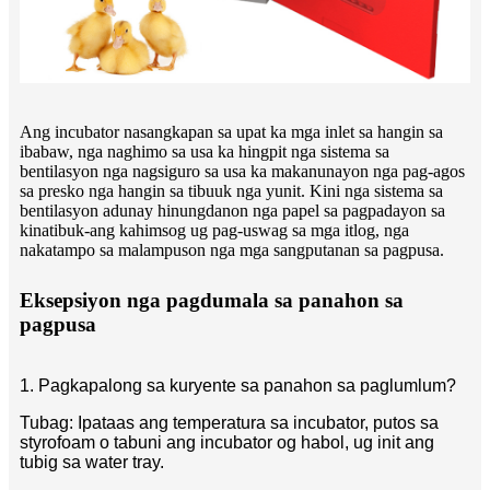
Ang incubator nasangkapan sa upat ka mga inlet sa hangin sa
ibabaw, nga naghimo sa usa ka hingpit nga sistema sa
bentilasyon nga nagsiguro sa usa ka makanunayon nga pag-agos
sa presko nga hangin sa tibuuk nga yunit. Kini nga sistema sa
bentilasyon adunay hinungdanon nga papel sa pagpadayon sa
kinatibuk-ang kahimsog ug pag-uswag sa mga itlog, nga
nakatampo sa malampuson nga mga sangputanan sa pagpusa.
Eksepsiyon nga pagdumala sa panahon sa
pagpusa
1. Pagkapalong sa kuryente sa panahon sa paglumlum?
Tubag: Ipataas ang temperatura sa incubator, putos sa
styrofoam o tabuni ang incubator og habol, ug init ang
tubig sa water tray.