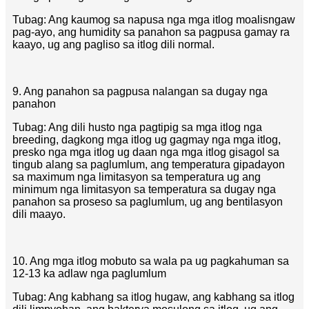
Tubag: Ang kaumog sa napusa nga mga itlog moalisngaw
pag-ayo, ang humidity sa panahon sa pagpusa gamay ra
kaayo, ug ang pagliso sa itlog dili normal.
9. Ang panahon sa pagpusa nalangan sa dugay nga
panahon
Tubag: Ang dili husto nga pagtipig sa mga itlog nga
breeding, dagkong mga itlog ug gagmay nga mga itlog,
presko nga mga itlog ug daan nga mga itlog gisagol sa
tingub alang sa paglumlum, ang temperatura gipadayon
sa maximum nga limitasyon sa temperatura ug ang
minimum nga limitasyon sa temperatura sa dugay nga
panahon sa proseso sa paglumlum, ug ang bentilasyon
dili maayo.
10. Ang mga itlog mobuto sa wala pa ug pagkahuman sa
12-13 ka adlaw nga paglumlum
Tubag: Ang kabhang sa itlog hugaw, ang kabhang sa itlog