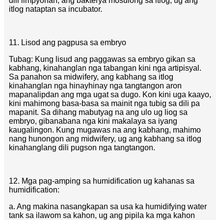
dili limpyohan, ang bakterya mosulong sa itlog, ug ang
itlog nataptan sa incubator.
11. Lisod ang pagpusa sa embryo
Tubag: Kung lisud ang paggawas sa embryo gikan sa
kabhang, kinahanglan nga tabangan kini nga artipisyal.
Sa panahon sa midwifery, ang kabhang sa itlog
kinahanglan nga hinayhinay nga tangtangon aron
mapanalipdan ang mga ugat sa dugo. Kon kini uga kaayo,
kini mahimong basa-basa sa mainit nga tubig sa dili pa
mapanit. Sa dihang mabutyag na ang ulo ug liog sa
embryo, gibanabana nga kini makalaya sa iyang
kaugalingon. Kung mugawas na ang kabhang, mahimo
nang hunongon ang midwifery, ug ang kabhang sa itlog
kinahanglang dili pugson nga tangtangon.
12. Mga pag-amping sa humidification ug kahanas sa
humidification:
a. Ang makina nasangkapan sa usa ka humidifying water
tank sa ilawom sa kahon, ug ang pipila ka mga kahon