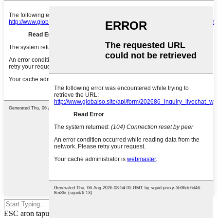
Pindota ang enter aron pangitaon o
ESC aron tapuson