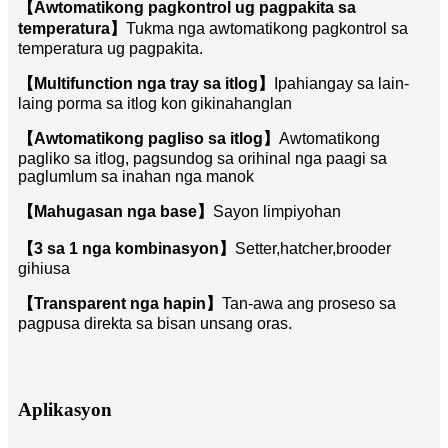
【Awtomatikong pagkontrol ug pagpakita sa
temperatura】
Tukma nga awtomatikong pagkontrol sa
temperatura ug pagpakita.
【Multifunction nga tray sa itlog】
Ipahiangay sa lain-
laing porma sa itlog kon gikinahanglan
【Awtomatikong pagliso sa itlog】
Awtomatikong
pagliko sa itlog, pagsundog sa orihinal nga paagi sa
paglumlum sa inahan nga manok
【Mahugasan nga base】
Sayon limpiyohan
【3 sa 1 nga kombinasyon】
Setter,hatcher,brooder
gihiusa
【Transparent nga hapin】
Tan-awa ang proseso sa
pagpusa direkta sa bisan unsang oras.
Aplikasyon