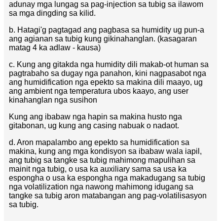
adunay mga lungag sa pag-injection sa tubig sa ilawom
sa mga dingding sa kilid.
b. Hatagi'g pagtagad ang pagbasa sa humidity ug pun-a
ang agianan sa tubig kung gikinahanglan. (kasagaran
matag 4 ka adlaw - kausa)
c. Kung ang gitakda nga humidity dili makab-ot human sa
pagtrabaho sa dugay nga panahon, kini nagpasabot nga
ang humidification nga epekto sa makina dili maayo, ug
ang ambient nga temperatura ubos kaayo, ang user
kinahanglan nga susihon
Kung ang ibabaw nga hapin sa makina husto nga
gitabonan, ug kung ang casing nabuak o nadaot.
d. Aron mapalambo ang epekto sa humidification sa
makina, kung ang mga kondisyon sa ibabaw wala iapil,
ang tubig sa tangke sa tubig mahimong mapulihan sa
mainit nga tubig, o usa ka auxiliary sama sa usa ka
espongha o usa ka espongha nga makadugang sa tubig
nga volatilization nga nawong mahimong idugang sa
tangke sa tubig aron matabangan ang pag-volatilisasyon
sa tubig.