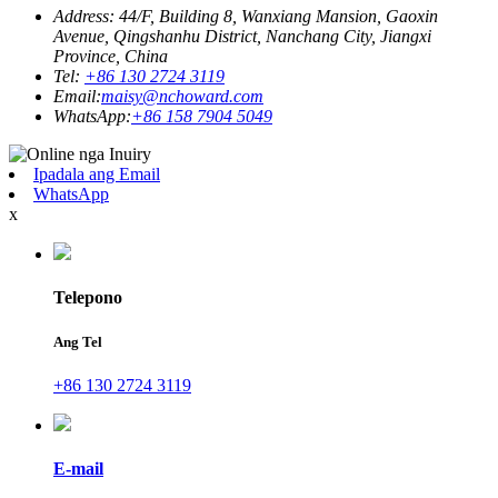
Address: 44/F, Building 8, Wanxiang Mansion, Gaoxin
Avenue, Qingshanhu District, Nanchang City, Jiangxi
Province, China
Tel:
+86 130 2724 3119
Email:
maisy@nchoward.com
WhatsApp:
+86 158 7904 5049
Ipadala ang Email
WhatsApp
x
Telepono
Ang Tel
+86 130 2724 3119
E-mail