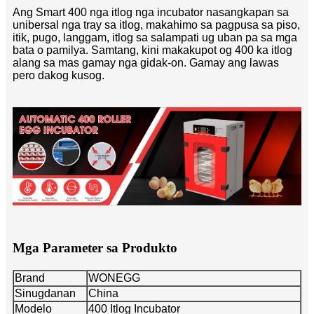
Ang Smart 400 nga itlog nga incubator nasangkapan sa
unibersal nga tray sa itlog, makahimo sa pagpusa sa piso,
itik, pugo, langgam, itlog sa salampati ug uban pa sa mga
bata o pamilya. Samtang, kini makakupot og 400 ka itlog
alang sa mas gamay nga gidak-on. Gamay ang lawas
pero dakog kusog.
Mga Parameter sa Produkto
Brand
WONEGG
Sinugdanan
China
Modelo
400 Itlog Incubator