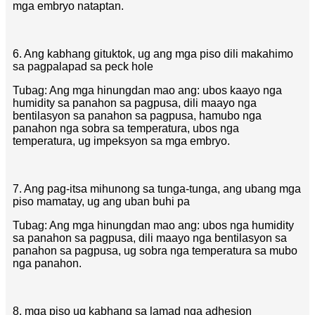
mga embryo nataptan.
6. Ang kabhang gituktok, ug ang mga piso dili makahimo
sa pagpalapad sa peck hole
Tubag: Ang mga hinungdan mao ang: ubos kaayo nga
humidity sa panahon sa pagpusa, dili maayo nga
bentilasyon sa panahon sa pagpusa, hamubo nga
panahon nga sobra sa temperatura, ubos nga
temperatura, ug impeksyon sa mga embryo.
7. Ang pag-itsa mihunong sa tunga-tunga, ang ubang mga
piso mamatay, ug ang uban buhi pa
Tubag: Ang mga hinungdan mao ang: ubos nga humidity
sa panahon sa pagpusa, dili maayo nga bentilasyon sa
panahon sa pagpusa, ug sobra nga temperatura sa mubo
nga panahon.
8. mga piso ug kabhang sa lamad nga adhesion