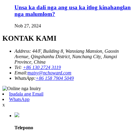
Unsa ka dali nga ang usa ka itlog kinahanglan
nga malumlom?
Nob 27, 2024
KONTAK KAMI
Address: 44/F, Building 8, Wanxiang Mansion, Gaoxin
Avenue, Qingshanhu District, Nanchang City, Jiangxi
Province, China
Tel:
+86 130 2724 3119
Email:
maisy@nchoward.com
WhatsApp:
+86 158 7904 5049
Ipadala ang Email
WhatsApp
x
Telepono