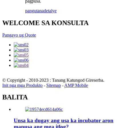
pagpusa.
pangutana
detalye
WELCOME SA KONSULTA
Pangayo ug Quote
© Copyright - 2010-2023 : Tanang Katungod Gireserba.
Init nga mga Produkto
-
Sitemap
-
AMP Mobile
BALITA
Unsa ka dugay ang usa ka incubator aron
mapusa ang mga itlog?