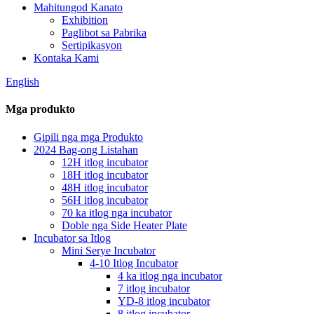
Mahitungod Kanato
Exhibition
Paglibot sa Pabrika
Sertipikasyon
Kontaka Kami
English
Mga produkto
Gipili nga mga Produkto
2024 Bag-ong Listahan
12H itlog incubator
18H itlog incubator
48H itlog incubator
56H itlog incubator
70 ka itlog nga incubator
Doble nga Side Heater Plate
Incubator sa Itlog
Mini Serye Incubator
4-10 Itlog Incubator
4 ka itlog nga incubator
7 itlog incubator
YD-8 itlog incubator
8 itlog incubator