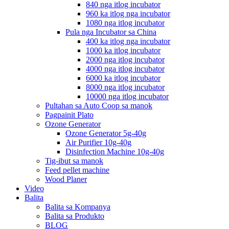
840 nga itlog incubator
960 ka itlog nga incubator
1080 nga itlog incubator
Pula nga Incubator sa China
400 ka itlog nga incubator
1000 ka itlog incubator
2000 nga itlog incubator
4000 nga itlog incubator
6000 ka itlog incubator
8000 nga itlog incubator
10000 nga itlog incubator
Pultahan sa Auto Coop sa manok
Pagpainit Plato
Ozone Generator
Ozone Generator 5g-40g
Air Purifier 10g-40g
Disinfection Machine 10g-40g
Tig-ibut sa manok
Feed pellet machine
Wood Planer
Video
Balita
Balita sa Kompanya
Balita sa Produkto
BLOG