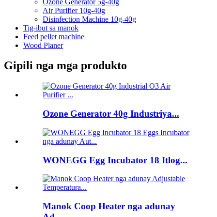
Ozone Generator 5g-40g
Air Purifier 10g-40g
Disinfection Machine 10g-40g
Tig-ibut sa manok
Feed pellet machine
Wood Planer
Gipili nga mga produkto
Ozone Generator 40g Industriya...
WONEGG Egg Incubator 18 Itlog...
Manok Coop Heater nga adunay
Ad...