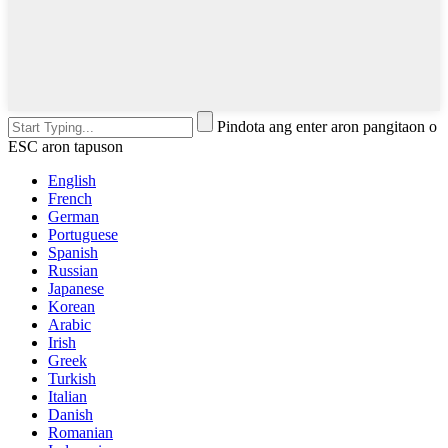
Pindota ang enter aron pangitaon o
ESC aron tapuson
English
French
German
Portuguese
Spanish
Russian
Japanese
Korean
Arabic
Irish
Greek
Turkish
Italian
Danish
Romanian