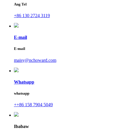
Ang Tel
+86 130 2724 3119
E-mail
E-mail
maisy@nchoward.com
Whatsapp
whatsapp
++86 158 7904 5049
Ibabaw