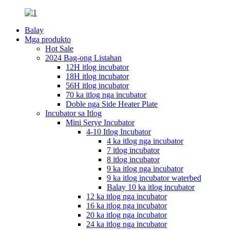
Balay
Mga produkto
Hot Sale
2024 Bag-ong Listahan
12H itlog incubator
18H itlog incubator
56H itlog incubator
70 ka itlog nga incubator
Doble nga Side Heater Plate
Incubator sa Itlog
Mini Serye Incubator
4-10 Itlog Incubator
4 ka itlog nga incubator
7 itlog incubator
8 itlog incubator
9 ka itlog nga incubator
9 ka itlog incubator waterbed
Balay 10 ka itlog incubator
12 ka itlog nga incubator
16 ka itlog nga incubator
20 ka itlog nga incubator
24 ka itlog nga incubator