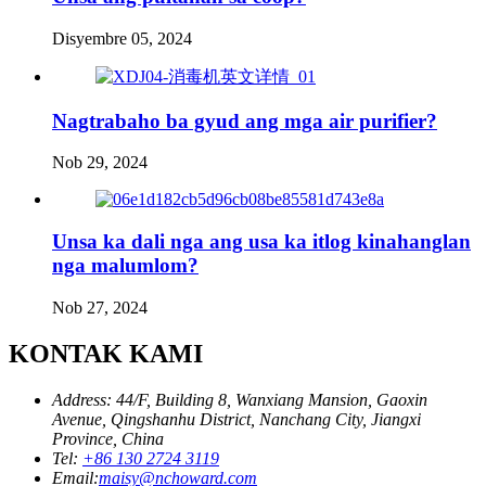
Disyembre 05, 2024
Nagtrabaho ba gyud ang mga air purifier?
Nob 29, 2024
Unsa ka dali nga ang usa ka itlog kinahanglan
nga malumlom?
Nob 27, 2024
KONTAK KAMI
Address: 44/F, Building 8, Wanxiang Mansion, Gaoxin
Avenue, Qingshanhu District, Nanchang City, Jiangxi
Province, China
Tel:
+86 130 2724 3119
Email:
maisy@nchoward.com