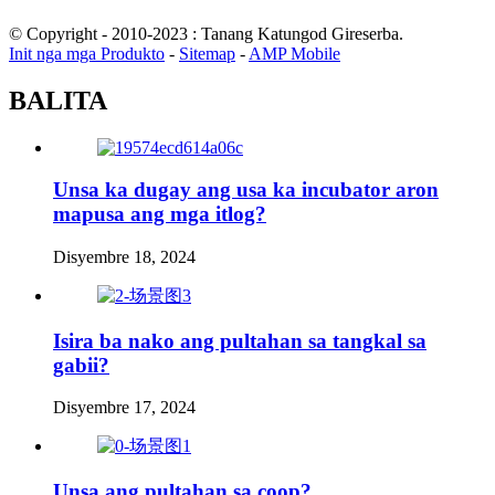
© Copyright - 2010-2023 : Tanang Katungod Gireserba.
Init nga mga Produkto
-
Sitemap
-
AMP Mobile
BALITA
Unsa ka dugay ang usa ka incubator aron
mapusa ang mga itlog?
Disyembre 18, 2024
Isira ba nako ang pultahan sa tangkal sa
gabii?
Disyembre 17, 2024
Unsa ang pultahan sa coop?