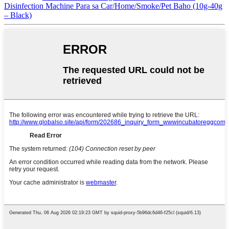
Disinfection Machine Para sa Car/Home/Smoke/Pet Baho (10g-40g
– Black)