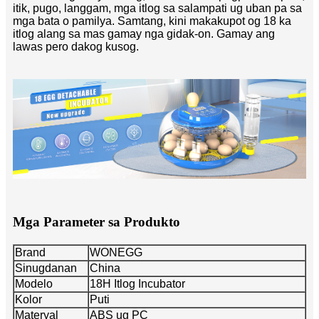
itik, pugo, langgam, mga itlog sa salampati ug uban pa sa
mga bata o pamilya. Samtang, kini makakupot og 18 ka
itlog alang sa mas gamay nga gidak-on. Gamay ang
lawas pero dakog kusog.
Mga Parameter sa Produkto
Brand
WONEGG
Sinugdanan
China
Modelo
18H Itlog Incubator
Kolor
Puti
Materyal
ABS ug PC