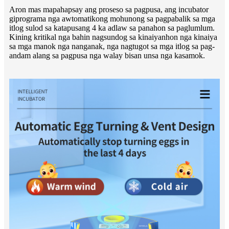
Aron mas mapahapsay ang proseso sa pagpusa, ang incubator
giprograma nga awtomatikong mohunong sa pagpabalik sa mga
itlog sulod sa katapusang 4 ka adlaw sa panahon sa paglumlum.
Kining kritikal nga bahin nagsundog sa kinaiyanhon nga kinaiya
sa mga manok nga nanganak, nga nagtugot sa mga itlog sa pag-
andam alang sa pagpusa nga walay bisan unsa nga kasamok.