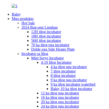
Balay
Mga produkto
Hot Sale
2024 Bag-ong Listahan
12H itlog incubator
18H itlog incubator
56H itlog incubator
70 ka itlog nga incubator
Doble nga Side Heater Plate
Incubator sa Itlog
Mini Serye Incubator
4-10 Itlog Incubator
4 ka itlog nga incubator
7 itlog incubator
8 itlog incubator
9 ka itlog nga incubator
9 ka itlog incubator waterbed
Balay 10 ka itlog incubator
12 ka itlog nga incubator
16 ka itlog nga incubator
20 ka itlog nga incubator
24 ka itlog nga incubator