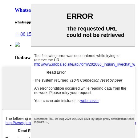
Whatsapp
whatsapp
++86 158 7904 5049
Ibabaw