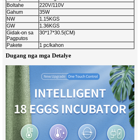
Boltahe
220V/110V
Gahum
35W
NW
1.15KGS
GW
1.36KGS
Gidak-on sa
30*17*30.5(CM)
Pagputos
Pakete
1 pc/kahon
Dugang nga mga Detalye