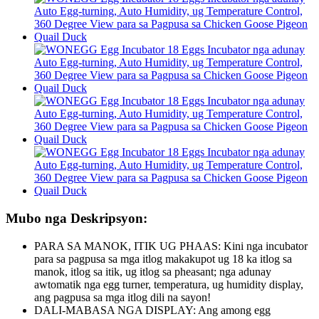
Mubo nga Deskripsyon:
PARA SA MANOK, ITIK UG PHAAS: Kini nga incubator
para sa pagpusa sa mga itlog makakupot ug 18 ka itlog sa
manok, itlog sa itik, ug itlog sa pheasant; nga adunay
awtomatik nga egg turner, temperatura, ug humidity display,
ang pagpusa sa mga itlog dili na sayon!
DALI-MABASA NGA DISPLAY: Ang among egg