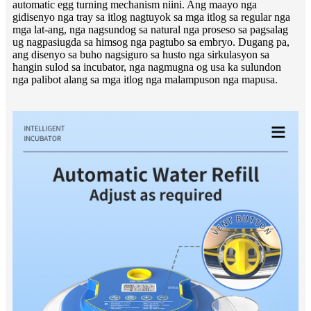
automatic egg turning mechanism niini. Ang maayo nga
gidisenyo nga tray sa itlog nagtuyok sa mga itlog sa regular nga
mga lat-ang, nga nagsundog sa natural nga proseso sa pagsalag
ug nagpasiugda sa himsog nga pagtubo sa embryo. Dugang pa,
ang disenyo sa buho nagsiguro sa husto nga sirkulasyon sa
hangin sulod sa incubator, nga nagmugna og usa ka sulundon
nga palibot alang sa mga itlog nga malampuson nga mapusa.