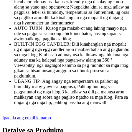
incubator adunay usa ka user-friendly nga display ug knob
alang sa yano nga operasyon; Nagpakita kini sa mga adlaw sa
pagpusa, lebel sa humidity, temperatura sa Fahrenheit, ug oras
sa pagliko aron dili ka kinahanglan nga mopalit ug dugang
nga hygrometer ug thermometer.
AUTO TURN : Kusog nga makab-ot ang labing maayo nga
rate sa pagpusa sa among chick incubator; nasangkapan sa
awtomatik nga pagliko sa itlog.
BUILT-IN EGG CANDLER: Dili kinahanglan nga mopalit
ug dugang nga egg candler aron maobserbahan ang paglambo
sa mga itlog; Kini usab adunay usa ka tin-aw nga bintana nga
adunay usa ka halapad nga pagtan-aw alang sa 360 °
viewability, nga nagtugot kanimo sa pag-monitor sa mga itlog
gikan sa bisan unsang anggulo sa tibuok proseso sa
paglumlum.
UBANG TIP- Ang angay nga temperatura sa palibot ug
humidity maoy yawe sa pagpusa; Palihog hunong sa
pagpamutol og mga itlog 3 ka adlaw sa dili pa mapusa aron
malikayan ang sobra nga pagliso ngadto sa mga itlog. Para sa
dugang nga mga tip, palihog basaha ang manwal!
Ipadala ang email kanamo
Detalye sa Produkto