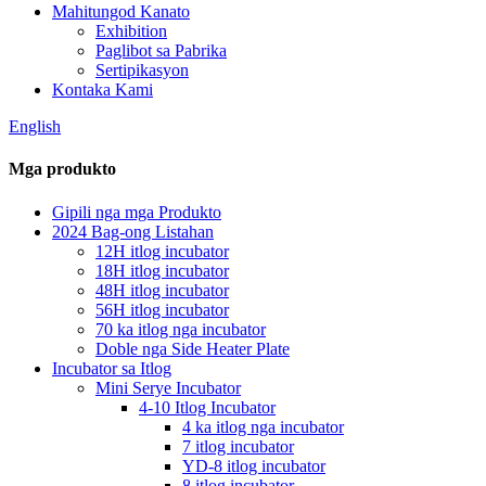
Mahitungod Kanato
Exhibition
Paglibot sa Pabrika
Sertipikasyon
Kontaka Kami
English
Mga produkto
Gipili nga mga Produkto
2024 Bag-ong Listahan
12H itlog incubator
18H itlog incubator
48H itlog incubator
56H itlog incubator
70 ka itlog nga incubator
Doble nga Side Heater Plate
Incubator sa Itlog
Mini Serye Incubator
4-10 Itlog Incubator
4 ka itlog nga incubator
7 itlog incubator
YD-8 itlog incubator
8 itlog incubator