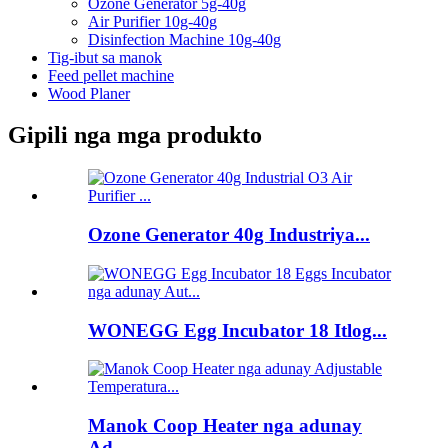
Ozone Generator 5g-40g
Air Purifier 10g-40g
Disinfection Machine 10g-40g
Tig-ibut sa manok
Feed pellet machine
Wood Planer
Gipili nga mga produkto
Ozone Generator 40g Industriya...
WONEGG Egg Incubator 18 Itlog...
Manok Coop Heater nga adunay
Ad...