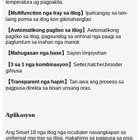
temperatura ug pagpakita.
【Multifunction nga tray sa itlog】
Ipahiangay sa lain-
laing porma sa itlog kon gikinahanglan
【Awtomatikong pagliso sa itlog】
Awtomatikong
pagliko sa itlog, pagsundog sa orihinal nga paagi sa
paglumlum sa inahan nga manok
【Mahugasan nga base】
Sayon limpiyohan
【3 sa 1 nga kombinasyon】
Setter,hatcher,brooder
gihiusa
【Transparent nga hapin】
Tan-awa ang proseso sa
pagpusa direkta sa bisan unsang oras.
Aplikasyon
Ang Smart 18 nga itlog nga incubator nasangkapan sa
unibersal nga tray sa itlog, makahimo sa pagpusa sa piso,