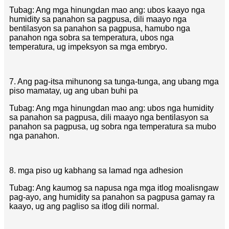
Tubag: Ang mga hinungdan mao ang: ubos kaayo nga
humidity sa panahon sa pagpusa, dili maayo nga
bentilasyon sa panahon sa pagpusa, hamubo nga
panahon nga sobra sa temperatura, ubos nga
temperatura, ug impeksyon sa mga embryo.
7. Ang pag-itsa mihunong sa tunga-tunga, ang ubang mga
piso mamatay, ug ang uban buhi pa
Tubag: Ang mga hinungdan mao ang: ubos nga humidity
sa panahon sa pagpusa, dili maayo nga bentilasyon sa
panahon sa pagpusa, ug sobra nga temperatura sa mubo
nga panahon.
8. mga piso ug kabhang sa lamad nga adhesion
Tubag: Ang kaumog sa napusa nga mga itlog moalisngaw
pag-ayo, ang humidity sa panahon sa pagpusa gamay ra
kaayo, ug ang pagliso sa itlog dili normal.