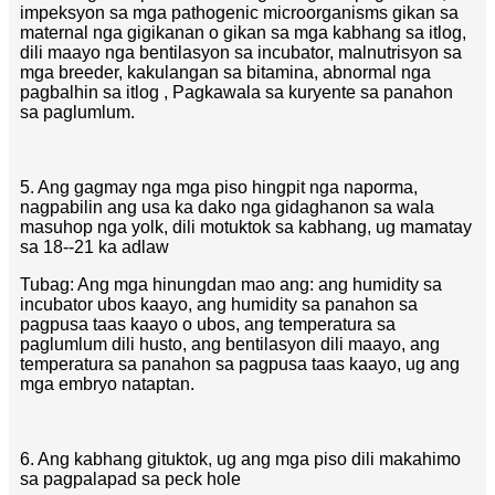
impeksyon sa mga pathogenic microorganisms gikan sa
maternal nga gigikanan o gikan sa mga kabhang sa itlog,
dili maayo nga bentilasyon sa incubator, malnutrisyon sa
mga breeder, kakulangan sa bitamina, abnormal nga
pagbalhin sa itlog , Pagkawala sa kuryente sa panahon
sa paglumlum.
5. Ang gagmay nga mga piso hingpit nga naporma,
nagpabilin ang usa ka dako nga gidaghanon sa wala
masuhop nga yolk, dili motuktok sa kabhang, ug mamatay
sa 18--21 ka adlaw
Tubag: Ang mga hinungdan mao ang: ang humidity sa
incubator ubos kaayo, ang humidity sa panahon sa
pagpusa taas kaayo o ubos, ang temperatura sa
paglumlum dili husto, ang bentilasyon dili maayo, ang
temperatura sa panahon sa pagpusa taas kaayo, ug ang
mga embryo nataptan.
6. Ang kabhang gituktok, ug ang mga piso dili makahimo
sa pagpalapad sa peck hole