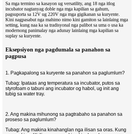
Sa mga termino sa kasayon ​​​​ug versatility, ang 18 nga itlog
incubator nagtanyag doble nga mga kapilian sa gahum,
pagsuporta sa 12V ug 220V nga mga gigikanan sa kuryente.
Kini nagpasabut nga mahimo nimo kini gamiton sa lainlaing mga
setting, kung naa ka sa tradisyonal nga palibot sa uma o usa ka
modernong panimalay nga adunay lainlaing mga kapilian sa
suplay sa kuryente.
Eksepsiyon nga pagdumala sa panahon sa
pagpusa
1. Pagkapalong sa kuryente sa panahon sa paglumlum?
Tubag: Ipataas ang temperatura sa incubator, putos sa
styrofoam o tabuni ang incubator og habol, ug init ang
tubig sa water tray.
2. Ang makina mihunong sa pagtrabaho sa panahon sa
proseso sa paglumlum?
Tubag: Ang makina kinahanglan nga ilisan sa oras. Kung