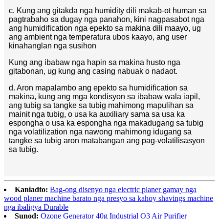
c. Kung ang gitakda nga humidity dili makab-ot human sa
pagtrabaho sa dugay nga panahon, kini nagpasabot nga
ang humidification nga epekto sa makina dili maayo, ug
ang ambient nga temperatura ubos kaayo, ang user
kinahanglan nga susihon
Kung ang ibabaw nga hapin sa makina husto nga
gitabonan, ug kung ang casing nabuak o nadaot.
d. Aron mapalambo ang epekto sa humidification sa
makina, kung ang mga kondisyon sa ibabaw wala iapil,
ang tubig sa tangke sa tubig mahimong mapulihan sa
mainit nga tubig, o usa ka auxiliary sama sa usa ka
espongha o usa ka espongha nga makadugang sa tubig
nga volatilization nga nawong mahimong idugang sa
tangke sa tubig aron matabangan ang pag-volatilisasyon
sa tubig.
Kaniadto:
Bag-ong disenyo nga electric planer gamay nga
wood planer machine barato nga presyo sa kahoy shavings machine
nga ibaligya Durable
Sunod:
Ozone Generator 40g Industrial O3 Air Purifier