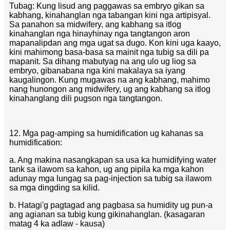
Tubag: Kung lisud ang paggawas sa embryo gikan sa
kabhang, kinahanglan nga tabangan kini nga artipisyal.
Sa panahon sa midwifery, ang kabhang sa itlog
kinahanglan nga hinayhinay nga tangtangon aron
mapanalipdan ang mga ugat sa dugo. Kon kini uga kaayo,
kini mahimong basa-basa sa mainit nga tubig sa dili pa
mapanit. Sa dihang mabutyag na ang ulo ug liog sa
embryo, gibanabana nga kini makalaya sa iyang
kaugalingon. Kung mugawas na ang kabhang, mahimo
nang hunongon ang midwifery, ug ang kabhang sa itlog
kinahanglang dili pugson nga tangtangon.
12. Mga pag-amping sa humidification ug kahanas sa
humidification:
a. Ang makina nasangkapan sa usa ka humidifying water
tank sa ilawom sa kahon, ug ang pipila ka mga kahon
adunay mga lungag sa pag-injection sa tubig sa ilawom
sa mga dingding sa kilid.
b. Hatagi'g pagtagad ang pagbasa sa humidity ug pun-a
ang agianan sa tubig kung gikinahanglan. (kasagaran
matag 4 ka adlaw - kausa)