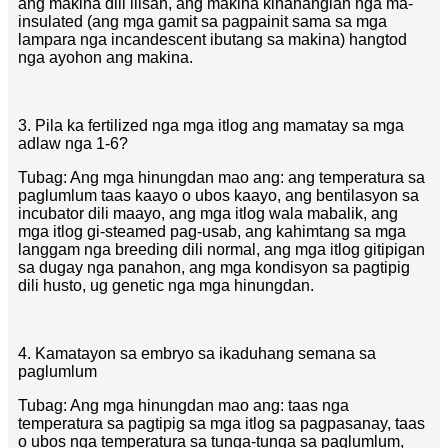
ang makina dili ilisan, ang makina kinahanglan nga ma-
insulated (ang mga gamit sa pagpainit sama sa mga
lampara nga incandescent ibutang sa makina) hangtod
nga ayohon ang makina.
3. Pila ka fertilized nga mga itlog ang mamatay sa mga
adlaw nga 1-6?
Tubag: Ang mga hinungdan mao ang: ang temperatura sa
paglumlum taas kaayo o ubos kaayo, ang bentilasyon sa
incubator dili maayo, ang mga itlog wala mabalik, ang
mga itlog gi-steamed pag-usab, ang kahimtang sa mga
langgam nga breeding dili normal, ang mga itlog gitipigan
sa dugay nga panahon, ang mga kondisyon sa pagtipig
dili husto, ug genetic nga mga hinungdan.
4. Kamatayon sa embryo sa ikaduhang semana sa
paglumlum
Tubag: Ang mga hinungdan mao ang: taas nga
temperatura sa pagtipig sa mga itlog sa pagpasanay, taas
o ubos nga temperatura sa tunga-tunga sa paglumlum,