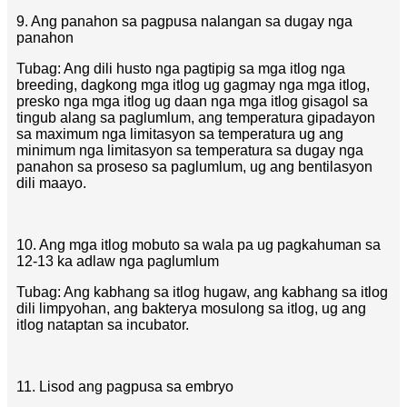
9. Ang panahon sa pagpusa nalangan sa dugay nga
panahon
Tubag: Ang dili husto nga pagtipig sa mga itlog nga
breeding, dagkong mga itlog ug gagmay nga mga itlog,
presko nga mga itlog ug daan nga mga itlog gisagol sa
tingub alang sa paglumlum, ang temperatura gipadayon
sa maximum nga limitasyon sa temperatura ug ang
minimum nga limitasyon sa temperatura sa dugay nga
panahon sa proseso sa paglumlum, ug ang bentilasyon
dili maayo.
10. Ang mga itlog mobuto sa wala pa ug pagkahuman sa
12-13 ka adlaw nga paglumlum
Tubag: Ang kabhang sa itlog hugaw, ang kabhang sa itlog
dili limpyohan, ang bakterya mosulong sa itlog, ug ang
itlog nataptan sa incubator.
11. Lisod ang pagpusa sa embryo