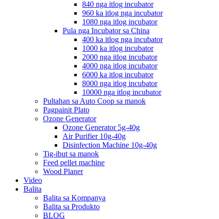
840 nga itlog incubator
960 ka itlog nga incubator
1080 nga itlog incubator
Pula nga Incubator sa China
400 ka itlog nga incubator
1000 ka itlog incubator
2000 nga itlog incubator
4000 nga itlog incubator
6000 ka itlog incubator
8000 nga itlog incubator
10000 nga itlog incubator
Pultahan sa Auto Coop sa manok
Pagpainit Plato
Ozone Generator
Ozone Generator 5g-40g
Air Purifier 10g-40g
Disinfection Machine 10g-40g
Tig-ibut sa manok
Feed pellet machine
Wood Planer
Video
Balita
Balita sa Kompanya
Balita sa Produkto
BLOG