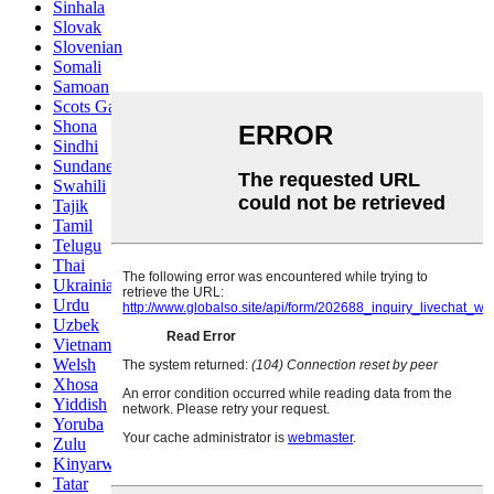
Sinhala
Slovak
Slovenian
Somali
Samoan
Scots Gaelic
Shona
Sindhi
Sundanese
Swahili
Tajik
Tamil
Telugu
Thai
Ukrainian
Urdu
Uzbek
Vietnamese
Welsh
Xhosa
Yiddish
Yoruba
Zulu
Kinyarwanda
Tatar