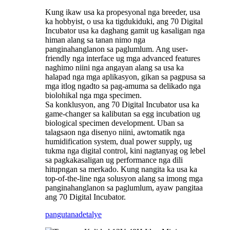
Kung ikaw usa ka propesyonal nga breeder, usa
ka hobbyist, o usa ka tigdukiduki, ang 70 Digital
Incubator usa ka daghang gamit ug kasaligan nga
himan alang sa tanan nimo nga
panginahanglanon sa paglumlum. Ang user-
friendly nga interface ug mga advanced features
naghimo niini nga angayan alang sa usa ka
halapad nga mga aplikasyon, gikan sa pagpusa sa
mga itlog ngadto sa pag-amuma sa delikado nga
biolohikal nga mga specimen.
Sa konklusyon, ang 70 Digital Incubator usa ka
game-changer sa kalibutan sa egg incubation ug
biological specimen development. Uban sa
talagsaon nga disenyo niini, awtomatik nga
humidification system, dual power supply, ug
tukma nga digital control, kini nagtanyag og lebel
sa pagkakasaligan ug performance nga dili
hitupngan sa merkado. Kung nangita ka usa ka
top-of-the-line nga solusyon alang sa imong mga
panginahanglanon sa paglumlum, ayaw pangitaa
ang 70 Digital Incubator.
pangutana
detalye