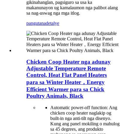
gikinahanglan, pagsiguro sa usa ka
makanunayon ug kamalaumon nga palibot alang
sa nag-uswag nga mga itlog.
pangutana
detalye
Chicken Coop Heater nga adunay
Adjustable Temperature Remote
Control, Heat Flat Panel Heaters
para sa Winter Heater，Energy
Efficient Warmer para sa Chick
Poultry Animals, Black
Automatic power-off function: Ang
chicken coop heater naglakip og
built-in nga anti-tilt nga disenyo.
Kung ang panel mokiling o mahulog
sa 45 degrees, ang produkto