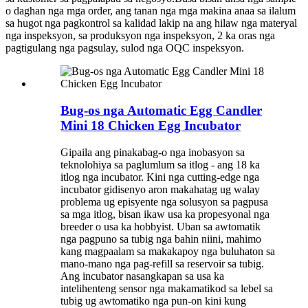
o daghan nga mga order, ang tanan nga mga makina anaa sa ilalum
sa hugot nga pagkontrol sa kalidad lakip na ang hilaw nga materyal
nga inspeksyon, sa produksyon nga inspeksyon, 2 ka oras nga
pagtigulang nga pagsulay, sulod nga OQC inspeksyon.
Bug-os nga Automatic Egg Candler
Mini 18 Chicken Egg Incubator
Gipaila ang pinakabag-o nga inobasyon sa
teknolohiya sa paglumlum sa itlog - ang 18 ka
itlog nga incubator. Kini nga cutting-edge nga
incubator gidisenyo aron makahatag ug walay
problema ug episyente nga solusyon sa pagpusa
sa mga itlog, bisan ikaw usa ka propesyonal nga
breeder o usa ka hobbyist. Uban sa awtomatik
nga pagpuno sa tubig nga bahin niini, mahimo
kang magpaalam sa makakapoy nga buluhaton sa
mano-mano nga pag-refill sa reservoir sa tubig.
Ang incubator nasangkapan sa usa ka
intelihenteng sensor nga makamatikod sa lebel sa
tubig ug awtomatiko nga pun-on kini kung