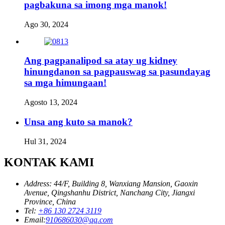
pagbakuna sa imong mga manok!
Ago 30, 2024
Ang pagpanalipod sa atay ug kidney
hinungdanon sa pagpauswag sa pasundayag
sa mga himungaan!
Agosto 13, 2024
Unsa ang kuto sa manok?
Hul 31, 2024
KONTAK KAMI
Address: 44/F, Building 8, Wanxiang Mansion, Gaoxin
Avenue, Qingshanhu District, Nanchang City, Jiangxi
Province, China
Tel:
+86 130 2724 3119
Email:
910686030@qq.com