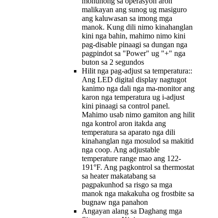
mohunong sa operasyon aron
malikayan ang sunog ug masiguro
ang kaluwasan sa imong mga
manok. Kung dili nimo kinahanglan
kini nga bahin, mahimo nimo kini
pag-disable pinaagi sa dungan nga
pagpindot sa "Power" ug "+" nga
buton sa 2 segundos
Hilit nga pag-adjust sa temperatura::
Ang LED digital display nagtugot
kanimo nga dali nga ma-monitor ang
karon nga temperatura ug i-adjust
kini pinaagi sa control panel.
Mahimo usab nimo gamiton ang hilit
nga kontrol aron itakda ang
temperatura sa aparato nga dili
kinahanglan nga mosulod sa makitid
nga coop. Ang adjustable
temperature range mao ang 122-
191°F. Ang pagkontrol sa thermostat
sa heater makatabang sa
pagpakunhod sa risgo sa mga
manok nga makakuha og frostbite sa
bugnaw nga panahon
Angayan alang sa Daghang mga