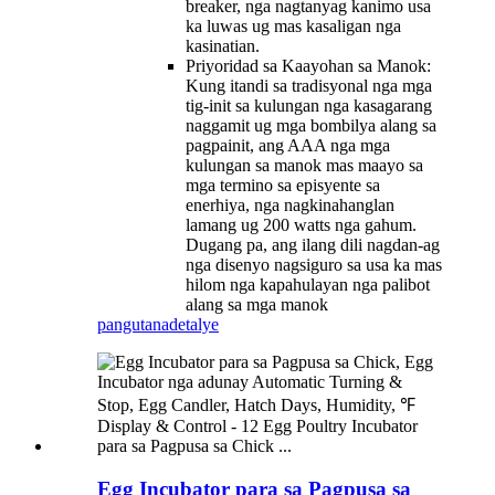
breaker, nga nagtanyag kanimo usa
ka luwas ug mas kasaligan nga
kasinatian.
Priyoridad sa Kaayohan sa Manok:
Kung itandi sa tradisyonal nga mga
tig-init sa kulungan nga kasagarang
naggamit ug mga bombilya alang sa
pagpainit, ang AAA nga mga
kulungan sa manok mas maayo sa
mga termino sa episyente sa
enerhiya, nga nagkinahanglan
lamang ug 200 watts nga gahum.
Dugang pa, ang ilang dili nagdan-ag
nga disenyo nagsiguro sa usa ka mas
hilom nga kapahulayan nga palibot
alang sa mga manok
pangutana
detalye
Egg Incubator para sa Pagpusa sa