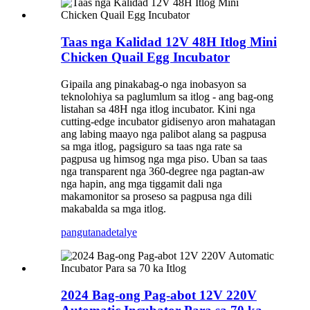
Taas nga Kalidad 12V 48H Itlog Mini
Chicken Quail Egg Incubator
Gipaila ang pinakabag-o nga inobasyon sa
teknolohiya sa paglumlum sa itlog - ang bag-ong
listahan sa 48H nga itlog incubator. Kini nga
cutting-edge incubator gidisenyo aron mahatagan
ang labing maayo nga palibot alang sa pagpusa
sa mga itlog, pagsiguro sa taas nga rate sa
pagpusa ug himsog nga mga piso. Uban sa taas
nga transparent nga 360-degree nga pagtan-aw
nga hapin, ang mga tiggamit dali nga
makamonitor sa proseso sa pagpusa nga dili
makabalda sa mga itlog.
pangutana
detalye
2024 Bag-ong Pag-abot 12V 220V