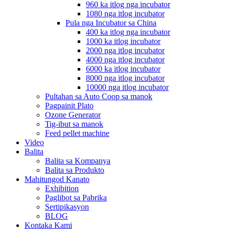
960 ka itlog nga incubator
1080 nga itlog incubator
Pula nga Incubator sa China
400 ka itlog nga incubator
1000 ka itlog incubator
2000 nga itlog incubator
4000 nga itlog incubator
6000 ka itlog incubator
8000 nga itlog incubator
10000 nga itlog incubator
Pultahan sa Auto Coop sa manok
Pagpainit Plato
Ozone Generator
Tig-ibut sa manok
Feed pellet machine
Video
Balita
Balita sa Kompanya
Balita sa Produkto
Mahitungod Kanato
Exhibition
Paglibot sa Pabrika
Sertipikasyon
BLOG
Kontaka Kami