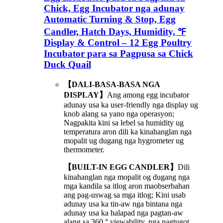
Chick, Egg Incubator nga adunay
Automatic Turning & Stop, Egg
Candler, Hatch Days, Humidity, ℉
Display & Control – 12 Egg Poultry
Incubator para sa Pagpusa sa Chick
Duck Quail
【DALI-BASA-BASA NGA
DISPLAY】
Ang among egg incubator
adunay usa ka user-friendly nga display ug
knob alang sa yano nga operasyon;
Nagpakita kini sa lebel sa humidity ug
temperatura aron dili ka kinahanglan nga
mopalit ug dugang nga hygrometer ug
thermometer.
【BUILT-IN EGG CANDLER】
Dili
kinahanglan nga mopalit og dugang nga
mga kandila sa itlog aron maobserbahan
ang pag-uswag sa mga itlog; Kini usab
adunay usa ka tin-aw nga bintana nga
adunay usa ka halapad nga pagtan-aw
alang sa 360 ° viewability, nga nagtugot