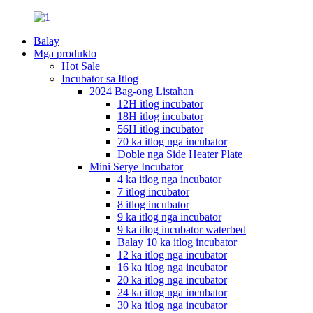
Balay
Mga produkto
Hot Sale
Incubator sa Itlog
2024 Bag-ong Listahan
12H itlog incubator
18H itlog incubator
56H itlog incubator
70 ka itlog nga incubator
Doble nga Side Heater Plate
Mini Serye Incubator
4 ka itlog nga incubator
7 itlog incubator
8 itlog incubator
9 ka itlog nga incubator
9 ka itlog incubator waterbed
Balay 10 ka itlog incubator
12 ka itlog nga incubator
16 ka itlog nga incubator
20 ka itlog nga incubator
24 ka itlog nga incubator
30 ka itlog nga incubator