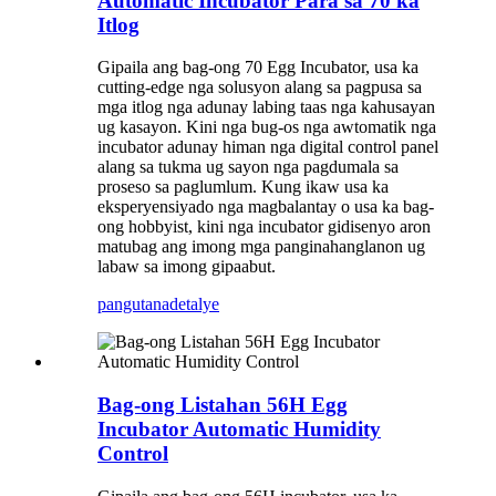
Automatic Incubator Para sa 70 ka
Itlog
Gipaila ang bag-ong 70 Egg Incubator, usa ka
cutting-edge nga solusyon alang sa pagpusa sa
mga itlog nga adunay labing taas nga kahusayan
ug kasayon. Kini nga bug-os nga awtomatik nga
incubator adunay himan nga digital control panel
alang sa tukma ug sayon ​​nga pagdumala sa
proseso sa paglumlum. Kung ikaw usa ka
eksperyensiyado nga magbalantay o usa ka bag-
ong hobbyist, kini nga incubator gidisenyo aron
matubag ang imong mga panginahanglanon ug
labaw sa imong gipaabut.
pangutana
detalye
Bag-ong Listahan 56H Egg
Incubator Automatic Humidity
Control