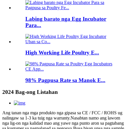
Labing barato nga Egg Incubator
Para...
High Working Life Poultry E...
98% Pagpusa Rate sa Manok E...
2024 Bag-ong Listahan
Ang tanan nga mga produkto nga gipasa sa CE / FCC / ROHS ug
nalingaw sa 1-3 ka tuig nga warranty.Nasabtan namo ang lawom
nga lig-on nga kalidad mao ang yawe nga punto aron sa pagtabang
sa kustomer sa pagpalapad sa negosyo.Busa bisan unsa nga sample