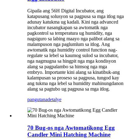
Gipaila ang 56H Digital Incubator, ang
katapusang solusyon sa pagpusa sa mga itlog nga
adunay katukma ug kadali. Kini nga advanced
incubator nasangkapan sa awtomatik nga
pagkontrol sa temperatura ug humidity, nga
nagsiguro sa labing maayo nga palibot alang sa
malampuson nga paglumlum sa itlog. Ang
awtomatik nga humidity control function nag-
regulate sa lebel sa kaumog sulod sa incubator,
nga nagmugna sa hingpit nga mga kondisyon
alang sa pagpalambo sa himsog nga mga
embryo. Importante kini alang sa kinatibuk-ang
kalampusan sa proseso sa pagpusa, tungod kay
ang tukma nga lebel sa humidity mahinungdanon
alang sa pagtubo ug pagpusa sa mga itlog.
pangutana
detalye
70 Bug-os nga Awtomatikong Egg
Candler Mini Hatching Machine