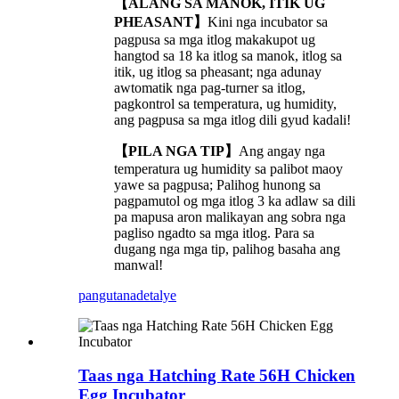
【ALANG SA MANOK, ITIK UG
PHEASANT】
Kini nga incubator sa
pagpusa sa mga itlog makakupot ug
hangtod sa 18 ka itlog sa manok, itlog sa
itik, ug itlog sa pheasant; nga adunay
awtomatik nga pag-turner sa itlog,
pagkontrol sa temperatura, ug humidity,
ang pagpusa sa mga itlog dili gyud kadali!
【PILA NGA TIP】
Ang angay nga
temperatura ug humidity sa palibot maoy
yawe sa pagpusa; Palihog hunong sa
pagpamutol og mga itlog 3 ka adlaw sa dili
pa mapusa aron malikayan ang sobra nga
pagliso ngadto sa mga itlog. Para sa
dugang nga mga tip, palihog basaha ang
manwal!
pangutana
detalye
Taas nga Hatching Rate 56H Chicken
Egg Incubator