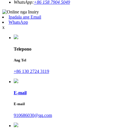
WhatsApp:
+86 158 7904 5049
Ipadala ang Email
WhatsApp
x
Telepono
Ang Tel
+86 130 2724 3119
E-mail
E-mail
910686030@qq.com