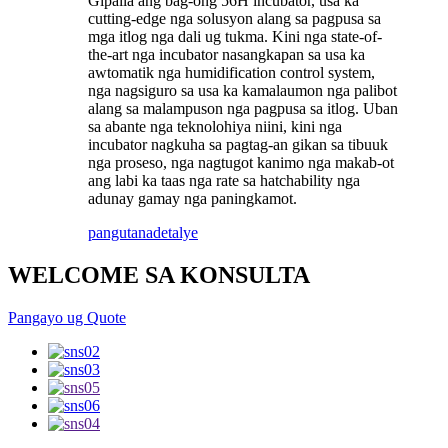
Gipaila ang bag-ong 56H incubator, usa ka
cutting-edge nga solusyon alang sa pagpusa sa
mga itlog nga dali ug tukma. Kini nga state-of-
the-art nga incubator nasangkapan sa usa ka
awtomatik nga humidification control system,
nga nagsiguro sa usa ka kamalaumon nga palibot
alang sa malampuson nga pagpusa sa itlog. Uban
sa abante nga teknolohiya niini, kini nga
incubator nagkuha sa pagtag-an gikan sa tibuuk
nga proseso, nga nagtugot kanimo nga makab-ot
ang labi ka taas nga rate sa hatchability nga
adunay gamay nga paningkamot.
pangutana
detalye
WELCOME SA KONSULTA
Pangayo ug Quote