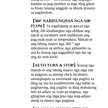
kanimo sa pag-monitor sa mga itlog gikan
sa bisan unsang anggulo sa tibuok proseso
sa paglumlum.
【360° NAHINUNGDAN NGA AIR
FLOW】
Sa pagdugang sa gawas nga
tubig, dili kinahanglan nga ablihan ang
takob sa incubator aron malikayan ang
pag-usab-usab sa temperatura; Makab-ot
ang labing maayo nga 360 ° nga
sirkulasyon sa airflow nga gimaneho sa
usa ka kusog nga nagpalibot nga fan ug
ang air vent knob.
【AUTO TURN & STOP】
Kusog nga
makab-ot ang labing maayo nga mga rate
sa pagpusa sa among chick incubator;
nasangkapan sa awtomatik nga pagliso sa
itlog ug usa ka kombenyente nga bahin sa
paghunong, ang pagliso sa itlog mohunong
tulo ka adlaw sa wala pa mapusa, nga
gitugotan ang mga piso nga mag-adjust
alang sa maayo nga pagpusa.