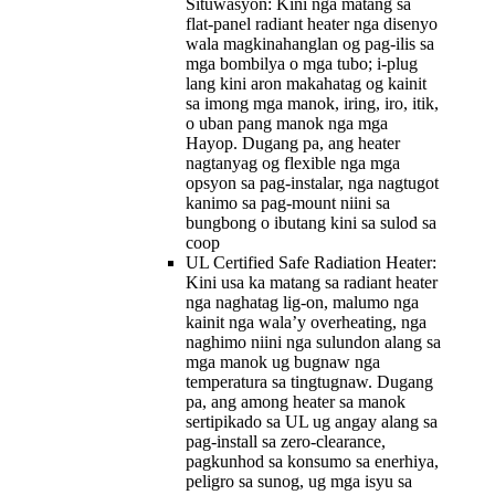
Situwasyon: Kini nga matang sa
flat-panel radiant heater nga disenyo
wala magkinahanglan og pag-ilis sa
mga bombilya o mga tubo; i-plug
lang kini aron makahatag og kainit
sa imong mga manok, iring, iro, itik,
o uban pang manok nga mga
Hayop. Dugang pa, ang heater
nagtanyag og flexible nga mga
opsyon sa pag-instalar, nga nagtugot
kanimo sa pag-mount niini sa
bungbong o ibutang kini sa sulod sa
coop
UL Certified Safe Radiation Heater:
Kini usa ka matang sa radiant heater
nga naghatag lig-on, malumo nga
kainit nga wala’y overheating, nga
naghimo niini nga sulundon alang sa
mga manok ug bugnaw nga
temperatura sa tingtugnaw. Dugang
pa, ang among heater sa manok
sertipikado sa UL ug angay alang sa
pag-install sa zero-clearance,
pagkunhod sa konsumo sa enerhiya,
peligro sa sunog, ug mga isyu sa