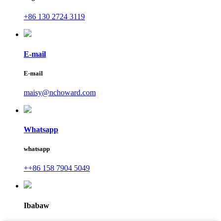
+86 130 2724 3119
E-mail
E-mail
maisy@nchoward.com
Whatsapp
whatsapp
++86 158 7904 5049
Ibabaw