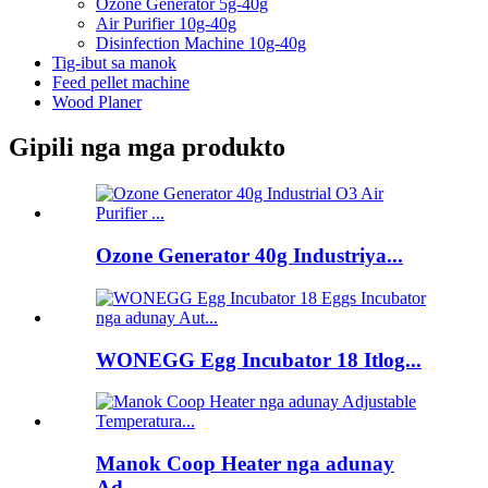
Ozone Generator 5g-40g
Air Purifier 10g-40g
Disinfection Machine 10g-40g
Tig-ibut sa manok
Feed pellet machine
Wood Planer
Gipili nga mga produkto
Ozone Generator 40g Industriya...
WONEGG Egg Incubator 18 Itlog...
Manok Coop Heater nga adunay
Ad...