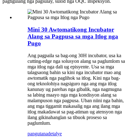
pagtigulang nga pagsulay, sulod nga OQC inspeksyon.
Mini 30 Awtomatikong Incubator
Alang sa Pagpusa sa mga Itlog nga
Pugo
Ang pagpaila sa bag-ong 30H incubator, usa ka
cutting-edge nga solusyon alang sa paglumlom sa
mga itlog nga dali ug episyente. Usa sa mga
talagsaong bahin sa kini nga incubator mao ang
awtomatik nga paglihok sa itlog. Kini nga bag-
ong teknolohiya nagsiguro nga ang mga itlog
kanunay ug parehas nga gibalik, nga nagmugna
sa labing maayo nga mga kondisyon alang sa
malampuson nga pagpusa. Uban niini nga bahin,
ang mga tiggamit makasalig nga ang ilang mga
itlog makadawat sa pag-atiman ug atensyon nga
ilang gikinahanglan sa tibuok proseso sa
paglumlum.
pangutana
detalye