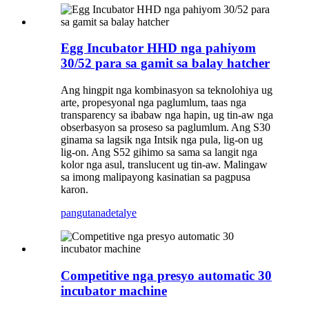
Egg Incubator HHD nga pahiyom
30/52 para sa gamit sa balay hatcher
Ang hingpit nga kombinasyon sa teknolohiya ug
arte, propesyonal nga paglumlum, taas nga
transparency sa ibabaw nga hapin, ug tin-aw nga
obserbasyon sa proseso sa paglumlum. Ang S30
ginama sa lagsik nga Intsik nga pula, lig-on ug
lig-on. Ang S52 gihimo sa sama sa langit nga
kolor nga asul, translucent ug tin-aw. Malingaw
sa imong malipayong kasinatian sa pagpusa
karon.
pangutana
detalye
Competitive nga presyo automatic 30
incubator machine