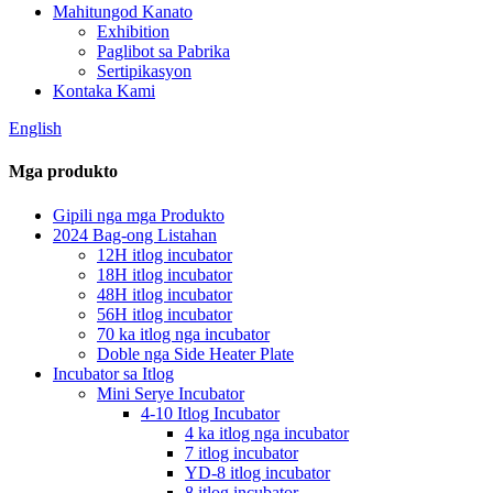
Mahitungod Kanato
Exhibition
Paglibot sa Pabrika
Sertipikasyon
Kontaka Kami
English
Mga produkto
Gipili nga mga Produkto
2024 Bag-ong Listahan
12H itlog incubator
18H itlog incubator
48H itlog incubator
56H itlog incubator
70 ka itlog nga incubator
Doble nga Side Heater Plate
Incubator sa Itlog
Mini Serye Incubator
4-10 Itlog Incubator
4 ka itlog nga incubator
7 itlog incubator
YD-8 itlog incubator
8 itlog incubator