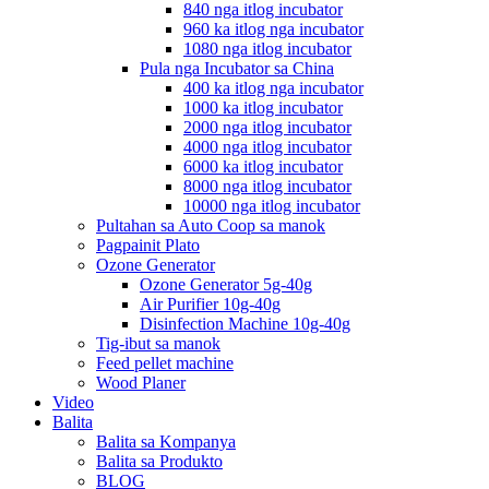
840 nga itlog incubator
960 ka itlog nga incubator
1080 nga itlog incubator
Pula nga Incubator sa China
400 ka itlog nga incubator
1000 ka itlog incubator
2000 nga itlog incubator
4000 nga itlog incubator
6000 ka itlog incubator
8000 nga itlog incubator
10000 nga itlog incubator
Pultahan sa Auto Coop sa manok
Pagpainit Plato
Ozone Generator
Ozone Generator 5g-40g
Air Purifier 10g-40g
Disinfection Machine 10g-40g
Tig-ibut sa manok
Feed pellet machine
Wood Planer
Video
Balita
Balita sa Kompanya
Balita sa Produkto
BLOG