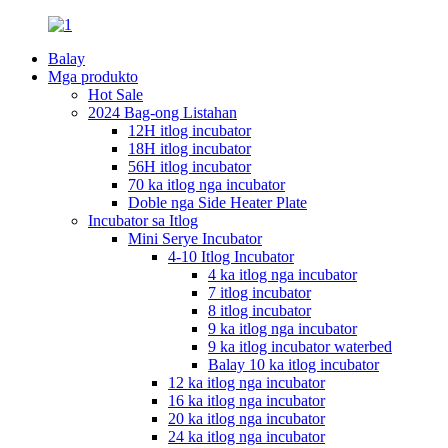
Balay
Mga produkto
Hot Sale
2024 Bag-ong Listahan
12H itlog incubator
18H itlog incubator
56H itlog incubator
70 ka itlog nga incubator
Doble nga Side Heater Plate
Incubator sa Itlog
Mini Serye Incubator
4-10 Itlog Incubator
4 ka itlog nga incubator
7 itlog incubator
8 itlog incubator
9 ka itlog nga incubator
9 ka itlog incubator waterbed
Balay 10 ka itlog incubator
12 ka itlog nga incubator
16 ka itlog nga incubator
20 ka itlog nga incubator
24 ka itlog nga incubator