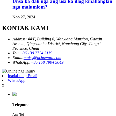
Unsa ka dali nga ang usa ka itlog kinahanglan
nga malumlom?
Nob 27, 2024
KONTAK KAMI
Address: 44/F, Building 8, Wanxiang Mansion, Gaoxin
Avenue, Qingshanhu District, Nanchang City, Jiangxi
Province, China
Tel:
+86 130 2724 3119
Email:
maisy@nchoward.com
WhatsApp:
+86 158 7904 5049
Ipadala ang Email
WhatsApp
x
Telepono
Ang Tel