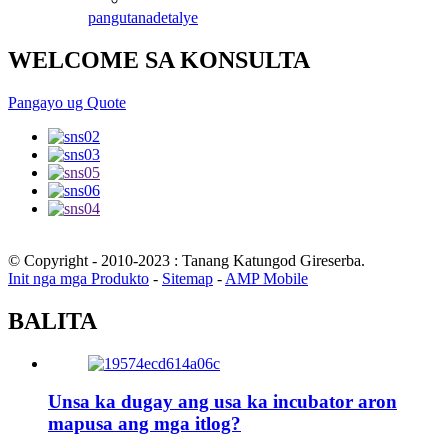
pangutana
detalye
WELCOME SA KONSULTA
Pangayo ug Quote
© Copyright - 2010-2023 : Tanang Katungod Gireserba.
Init nga mga Produkto
-
Sitemap
-
AMP Mobile
BALITA
Unsa ka dugay ang usa ka incubator aron
mapusa ang mga itlog?