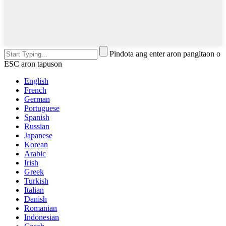
Pindota ang enter aron pangitaon o
ESC aron tapuson
English
French
German
Portuguese
Spanish
Russian
Japanese
Korean
Arabic
Irish
Greek
Turkish
Italian
Danish
Romanian
Indonesian