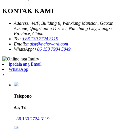
KONTAK KAMI
Address: 44/F, Building 8, Wanxiang Mansion, Gaoxin
Avenue, Qingshanhu District, Nanchang City, Jiangxi
Province, China
Tel:
+86 130 2724 3119
Email:
maisy@nchoward.com
WhatsApp:
+86 158 7904 5049
Ipadala ang Email
WhatsApp
x
Telepono
Ang Tel
+86 130 2724 3119