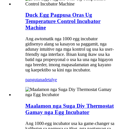
Duck Egg Pagpusa Oras Ug
Temperature Control Incubator
Machine
Ang awtomatik nga 1000 egg incubator
gidisenyo alang sa kasayon ​​​​sa paggamit, nga
adunay intuitive nga mga kontrol ug usa ka user-
friendly nga interface. Bisan kung ikaw usa ka
batid nga propesyonal o usa ka una nga higayon
nga breeder, imong mapasalamatan ang kayano
ug kaepektibo sa kini nga incubator.
pangutana
detalye
Maalamon nga Suga Diy Thermostat
Gamay nga Egg Incubator
Ang 1000-egg incubator usa ka game-changer sa
kalibutan sa pagpusa sa itlog, nga nagtanyag sa