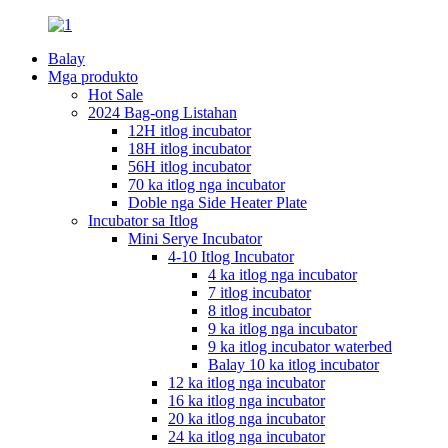
Balay
Mga produkto
Hot Sale
2024 Bag-ong Listahan
12H itlog incubator
18H itlog incubator
56H itlog incubator
70 ka itlog nga incubator
Doble nga Side Heater Plate
Incubator sa Itlog
Mini Serye Incubator
4-10 Itlog Incubator
4 ka itlog nga incubator
7 itlog incubator
8 itlog incubator
9 ka itlog nga incubator
9 ka itlog incubator waterbed
Balay 10 ka itlog incubator
12 ka itlog nga incubator
16 ka itlog nga incubator
20 ka itlog nga incubator
24 ka itlog nga incubator