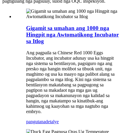
pagtigulang nga pagsulay, sulod nga OQC inspeksyon.
Gigamit sa umahan ang 1000 nga
Hingpit nga Awtomatikong Incubator
sa Itlog
Ang pagpaila sa Chinese Red 1000 Eggs
Incubator, ang incubator adunay usa ka hingpit
nga sistema sa bentilasyon, pagsiguro nga ang
presko nga hangin molibot sa tibuok unit, nga
maghimo og usa ka maayo nga palibot alang sa
pagpalambo sa mga itlog. Kini nga sistema sa
bentilasyon makatabang sa pagpugong sa
pagtipon sa makadaot nga mga gas ug
pagpadayon sa makanunayon nga kalidad sa
hangin, nga makatampo sa kinatibuk-ang
kahimsog ug kaayohan sa mga nagtubo nga
embryo.
pangutana
detalye