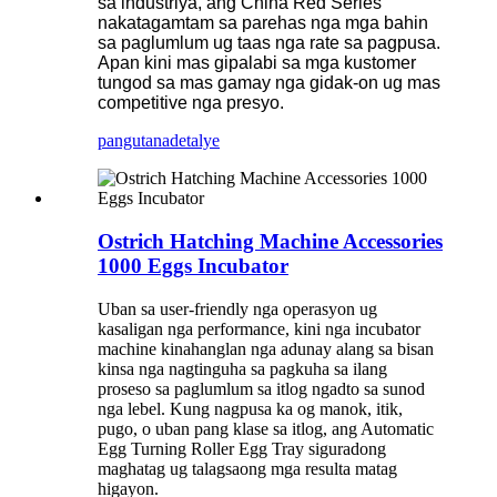
sa industriya, ang China Red Series
nakatagamtam sa parehas nga mga bahin
sa paglumlum ug taas nga rate sa pagpusa.
Apan kini mas gipalabi sa mga kustomer
tungod sa mas gamay nga gidak-on ug mas
competitive nga presyo.
pangutana
detalye
Ostrich Hatching Machine Accessories
1000 Eggs Incubator
Uban sa user-friendly nga operasyon ug
kasaligan nga performance, kini nga incubator
machine kinahanglan nga adunay alang sa bisan
kinsa nga nagtinguha sa pagkuha sa ilang
proseso sa paglumlum sa itlog ngadto sa sunod
nga lebel. Kung nagpusa ka og manok, itik,
pugo, o uban pang klase sa itlog, ang Automatic
Egg Turning Roller Egg Tray siguradong
maghatag ug talagsaong mga resulta matag
higayon.