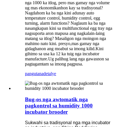
nga 1000 ka itlog, pero mas gamay nga volume
ug mas ekonomikanhon kay sa tradisyonal?
Nagdahom ka ba nga kini adunay auto
temperature control, humidity control, egg
turning, alarm functions? Naglaum ka ba nga
nasangkapan kini sa multifunctional egg tray nga
nagsuporta aron mapusa ang nagkalain-laing
matang sa itlog? Masaligon nga moingon nga
mahimo nato kini. presyo,mas gamay nga
gidaghanon ang moabut sa imong kilid.Kini
gihimo sa usa ka 12 ka tuig nga incubator
manufacture.Ug palihug lang nga gawasnon sa
pagtagamtam sa imong pagpusa.
pangutana
detalye
Bug-os nga awtomatik nga
pagkontrol sa humidity 1000
incubator brooder
Sukwahi sa tradisyonal nga mga incubator