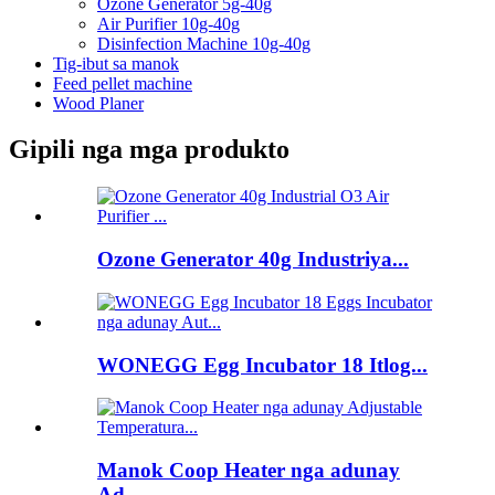
Ozone Generator 5g-40g
Air Purifier 10g-40g
Disinfection Machine 10g-40g
Tig-ibut sa manok
Feed pellet machine
Wood Planer
Gipili nga mga produkto
Ozone Generator 40g Industriya...
WONEGG Egg Incubator 18 Itlog...
Manok Coop Heater nga adunay
Ad...