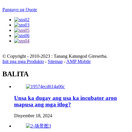
Pangayo ug Quote
© Copyright - 2010-2023 : Tanang Katungod Gireserba.
Init nga mga Produkto
-
Sitemap
-
AMP Mobile
BALITA
Unsa ka dugay ang usa ka incubator aron
mapusa ang mga itlog?
Disyembre 18, 2024