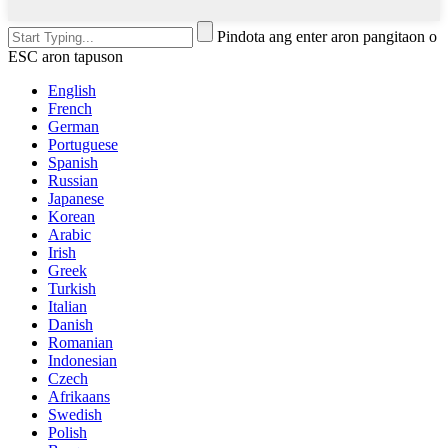
Pindota ang enter aron pangitaon o
ESC aron tapuson
English
French
German
Portuguese
Spanish
Russian
Japanese
Korean
Arabic
Irish
Greek
Turkish
Italian
Danish
Romanian
Indonesian
Czech
Afrikaans
Swedish
Polish