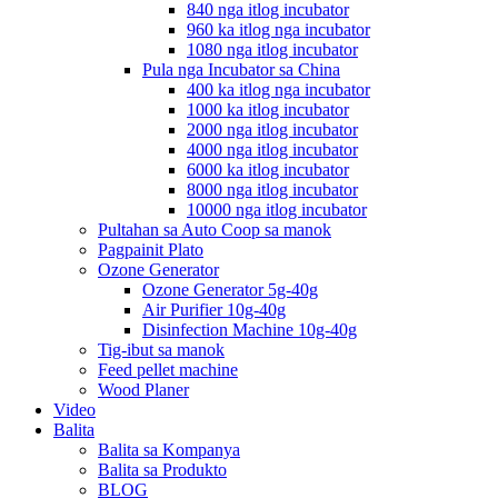
840 nga itlog incubator
960 ka itlog nga incubator
1080 nga itlog incubator
Pula nga Incubator sa China
400 ka itlog nga incubator
1000 ka itlog incubator
2000 nga itlog incubator
4000 nga itlog incubator
6000 ka itlog incubator
8000 nga itlog incubator
10000 nga itlog incubator
Pultahan sa Auto Coop sa manok
Pagpainit Plato
Ozone Generator
Ozone Generator 5g-40g
Air Purifier 10g-40g
Disinfection Machine 10g-40g
Tig-ibut sa manok
Feed pellet machine
Wood Planer
Video
Balita
Balita sa Kompanya
Balita sa Produkto
BLOG