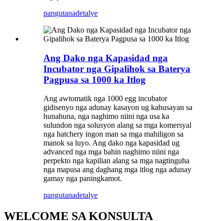
pangutana
detalye
Ang Dako nga Kapasidad nga
Incubator nga Gipalihok sa Baterya
Pagpusa sa 1000 ka Itlog
Ang awtomatik nga 1000 egg incubator
gidisenyo nga adunay kasayon ​​​​ug kahusayan sa
hunahuna, nga naghimo niini nga usa ka
sulundon nga solusyon alang sa mga komersyal
nga hatchery ingon man sa mga mahiligon sa
manok sa luyo. Ang dako nga kapasidad ug
advanced nga mga bahin naghimo niini nga
perpekto nga kapilian alang sa mga nagtinguha
nga mapusa ang daghang mga itlog nga adunay
gamay nga paningkamot.
pangutana
detalye
WELCOME SA KONSULTA