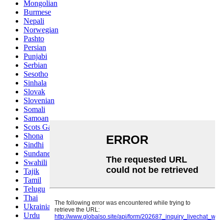
Mongolian
Burmese
Nepali
Norwegian
Pashto
Persian
Punjabi
Serbian
Sesotho
Sinhala
Slovak
Slovenian
Somali
Samoan
Scots Gaelic
Shona
Sindhi
Sundanese
Swahili
Tajik
Tamil
Telugu
Thai
Ukrainian
Urdu