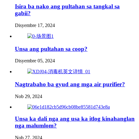
Isira ba nako ang pultahan sa tangkal sa
gabii?
Disyembre 17, 2024
Unsa ang pultahan sa coop?
Disyembre 05, 2024
Nagtrabaho ba gyud ang mga air purifier?
Nob 29, 2024
Unsa ka dali nga ang usa ka itlog kinahanglan
nga malumlom?
Nob 27, 2024