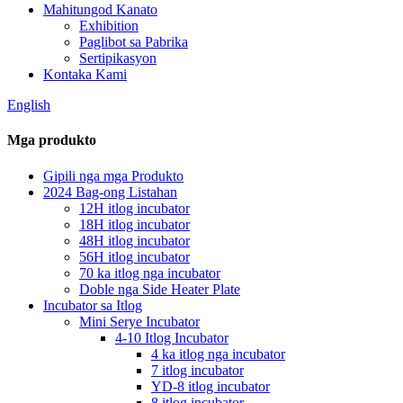
Mahitungod Kanato
Exhibition
Paglibot sa Pabrika
Sertipikasyon
Kontaka Kami
English
Mga produkto
Gipili nga mga Produkto
2024 Bag-ong Listahan
12H itlog incubator
18H itlog incubator
48H itlog incubator
56H itlog incubator
70 ka itlog nga incubator
Doble nga Side Heater Plate
Incubator sa Itlog
Mini Serye Incubator
4-10 Itlog Incubator
4 ka itlog nga incubator
7 itlog incubator
YD-8 itlog incubator
8 itlog incubator