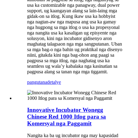
usa ka customizable nga panagway, dual power
support, ug kaangayan alang sa lain-laing mga
gidak-on sa itlog. Kung ikaw usa ka hobbyist
nga nagtan-aw nga mapusa ang usa ka gamay
nga hugpong sa mga itlog o usa ka propesyonal
nga nangita usa ka kasaligan ug episyente nga
solusyon, kini nga incubator gidisenyo aron
maghatag talagsaon nga mga sangputanan. Uban
sa mga bag-o nga bahin ug praktikal nga disenyo
niini, gitakda kini nga bag-ohon ang paagi sa
pagpusa sa mga itlog, nga naghatag usa ka
seamless ug wala’y kabalaka nga kasinatian sa
pagpusa alang sa tanan nga mga tiggamit.
pangutana
detalye
Innovative Incubator Wonegg
Chinese Red 1000 Itlog para sa
Komersyal nga Paggamit
Nangita ka ba ug incubator nga may kapasidad