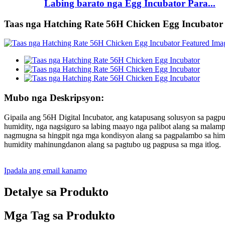
Labing barato nga Egg Incubator Para...
Taas nga Hatching Rate 56H Chicken Egg Incubator
Mubo nga Deskripsyon:
Gipaila ang 56H Digital Incubator, ang katapusang solusyon sa pagp
humidity, nga nagsiguro sa labing maayo nga palibot alang sa malamp
nagmugna sa hingpit nga mga kondisyon alang sa pagpalambo sa hims
humidity mahinungdanon alang sa pagtubo ug pagpusa sa mga itlog.
Ipadala ang email kanamo
Detalye sa Produkto
Mga Tag sa Produkto