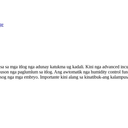
usa sa mga itlog nga adunay katukma ug kadali. Kini nga advanced inc
uson nga paglumlum sa itlog. Ang awtomatik nga humidity control funct
og nga mga embryo. Importante kini alang sa kinatibuk-ang kalampusa