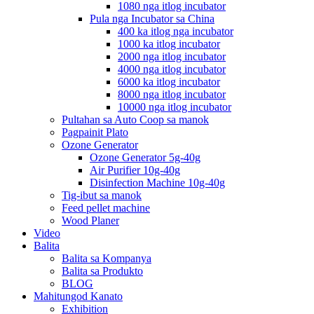
1080 nga itlog incubator
Pula nga Incubator sa China
400 ka itlog nga incubator
1000 ka itlog incubator
2000 nga itlog incubator
4000 nga itlog incubator
6000 ka itlog incubator
8000 nga itlog incubator
10000 nga itlog incubator
Pultahan sa Auto Coop sa manok
Pagpainit Plato
Ozone Generator
Ozone Generator 5g-40g
Air Purifier 10g-40g
Disinfection Machine 10g-40g
Tig-ibut sa manok
Feed pellet machine
Wood Planer
Video
Balita
Balita sa Kompanya
Balita sa Produkto
BLOG
Mahitungod Kanato
Exhibition