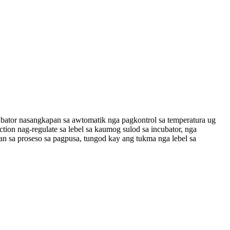
ubator nasangkapan sa awtomatik nga pagkontrol sa temperatura ug
ion nag-regulate sa lebel sa kaumog sulod sa incubator, nga
n sa proseso sa pagpusa, tungod kay ang tukma nga lebel sa