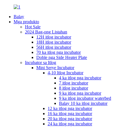
Balay
Mga produkto
Hot Sale
2024 Bag-ong Listahan
12H itlog incubator
18H itlog incubator
56H itlog incubator
70 ka itlog nga incubator
Doble nga Side Heater Plate
Incubator sa Itlog
Mini Serye Incubator
4-10 Itlog Incubator
4 ka itlog nga incubator
7 itlog incubator
8 itlog incubator
9 ka itlog nga incubator
9 ka itlog incubator waterbed
Balay 10 ka itlog incubator
12 ka itlog nga incubator
16 ka itlog nga incubator
20 ka itlog nga incubator
24 ka itlog nga incubator