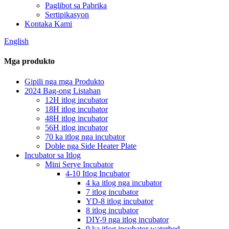
Paglibot sa Pabrika
Sertipikasyon
Kontaka Kami
English
Mga produkto
Gipili nga mga Produkto
2024 Bag-ong Listahan
12H itlog incubator
18H itlog incubator
48H itlog incubator
56H itlog incubator
70 ka itlog nga incubator
Doble nga Side Heater Plate
Incubator sa Itlog
Mini Serye Incubator
4-10 Itlog Incubator
4 ka itlog nga incubator
7 itlog incubator
YD-8 itlog incubator
8 itlog incubator
DIY-9 nga itlog incubator
9 ka itlog incubator waterbed