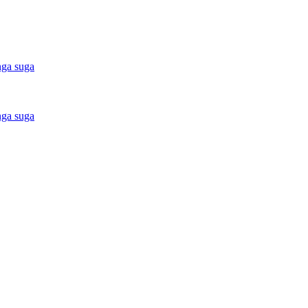
nga suga
nga suga