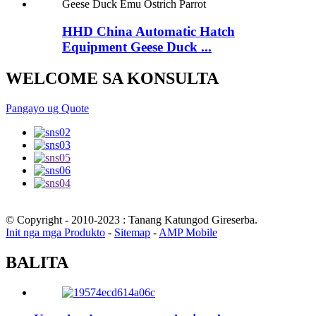
HHD China Automatic Hatch
Equipment Geese Duck ...
WELCOME SA KONSULTA
Pangayo ug Quote
© Copyright - 2010-2023 : Tanang Katungod Gireserba.
Init nga mga Produkto
-
Sitemap
-
AMP Mobile
BALITA