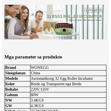
Mga parameter sa produkto
Brand
WONEGG
Sinugdanan
China
Modelo
Awtomatikong 32 Egg Roller Incubator
Kolor
Berde ug Transparent nga Berde
Boltahe
220V/110V
Gahum
80W
NW
3.4KGS
GW
4.3KGS