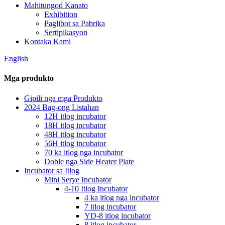
Mahitungod Kanato
Exhibition
Paglibot sa Pabrika
Sertipikasyon
Kontaka Kami
English
Mga produkto
Gipili nga mga Produkto
2024 Bag-ong Listahan
12H itlog incubator
18H itlog incubator
48H itlog incubator
56H itlog incubator
70 ka itlog nga incubator
Doble nga Side Heater Plate
Incubator sa Itlog
Mini Serye Incubator
4-10 Itlog Incubator
4 ka itlog nga incubator
7 itlog incubator
YD-8 itlog incubator
8 itlog incubator