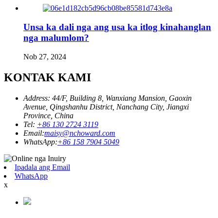
Unsa ka dali nga ang usa ka itlog kinahanglan
nga malumlom?
Nob 27, 2024
KONTAK KAMI
Address: 44/F, Building 8, Wanxiang Mansion, Gaoxin
Avenue, Qingshanhu District, Nanchang City, Jiangxi
Province, China
Tel:
+86 130 2724 3119
Email:
maisy@nchoward.com
WhatsApp:
+86 158 7904 5049
Ipadala ang Email
WhatsApp
x