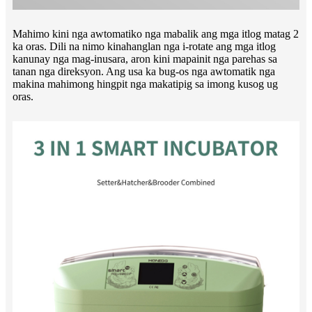
Mahimo kini nga awtomatiko nga mabalik ang mga itlog matag 2
ka oras. Dili na nimo kinahanglan nga i-rotate ang mga itlog
kanunay nga mag-inusara, aron kini mapainit nga parehas sa
tanan nga direksyon. Ang usa ka bug-os nga awtomatik nga
makina mahimong hingpit nga makatipig sa imong kusog ug
oras.