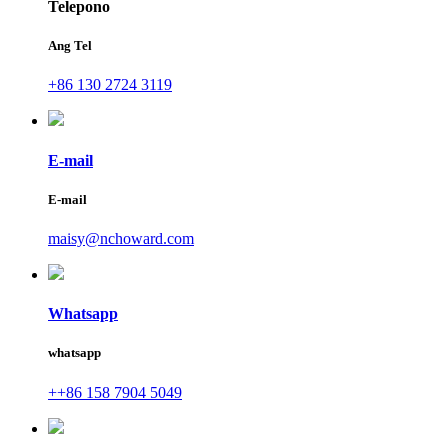
Telepono
Ang Tel
+86 130 2724 3119
E-mail
E-mail
maisy@nchoward.com
Whatsapp
whatsapp
++86 158 7904 5049