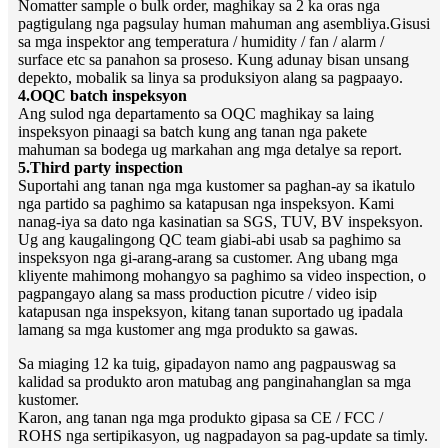
Nomatter sample o bulk order, maghikay sa 2 ka oras nga
pagtigulang nga pagsulay human mahuman ang asembliya.Gisusi
sa mga inspektor ang temperatura / humidity / fan / alarm /
surface etc sa panahon sa proseso. Kung adunay bisan unsang
depekto, mobalik sa linya sa produksiyon alang sa pagpaayo.
4.OQC batch inspeksyon
Ang sulod nga departamento sa OQC maghikay sa laing
inspeksyon pinaagi sa batch kung ang tanan nga pakete
mahuman sa bodega ug markahan ang mga detalye sa report.
5.Third party inspection
Suportahi ang tanan nga mga kustomer sa paghan-ay sa ikatulo
nga partido sa paghimo sa katapusan nga inspeksyon. Kami
nanag-iya sa dato nga kasinatian sa SGS, TUV, BV inspeksyon.
Ug ang kaugalingong QC team giabi-abi usab sa paghimo sa
inspeksyon nga gi-arang-arang sa customer. Ang ubang mga
kliyente mahimong mohangyo sa paghimo sa video inspection, o
pagpangayo alang sa mass production picutre / video isip
katapusan nga inspeksyon, kitang tanan suportado ug ipadala
lamang sa mga kustomer ang mga produkto sa gawas.
Sa miaging 12 ka tuig, gipadayon namo ang pagpauswag sa
kalidad sa produkto aron matubag ang panginahanglan sa mga
kustomer.
Karon, ang tanan nga mga produkto gipasa sa CE / FCC /
ROHS nga sertipikasyon, ug nagpadayon sa pag-update sa timly.