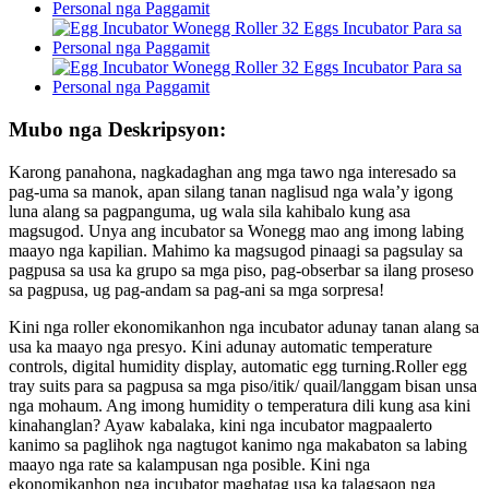
Mubo nga Deskripsyon:
Karong panahona, nagkadaghan ang mga tawo nga interesado sa
pag-uma sa manok, apan silang tanan naglisud nga wala’y igong
luna alang sa pagpanguma, ug wala sila kahibalo kung asa
magsugod. Unya ang incubator sa Wonegg mao ang imong labing
maayo nga kapilian. Mahimo ka magsugod pinaagi sa pagsulay sa
pagpusa sa usa ka grupo sa mga piso, pag-obserbar sa ilang proseso
sa pagpusa, ug pag-andam sa pag-ani sa mga sorpresa!
Kini nga roller ekonomikanhon nga incubator adunay tanan alang sa
usa ka maayo nga presyo. Kini adunay automatic temperature
controls, digital humidity display, automatic egg turning.Roller egg
tray suits para sa pagpusa sa mga piso/itik/ quail/langgam bisan unsa
nga mohaum. Ang imong humidity o temperatura dili kung asa kini
kinahanglan? Ayaw kabalaka, kini nga incubator magpaalerto
kanimo sa paglihok nga nagtugot kanimo nga makabaton sa labing
maayo nga rate sa kalampusan nga posible. Kini nga
ekonomikanhon nga incubator maghatag usa ka talagsaon nga