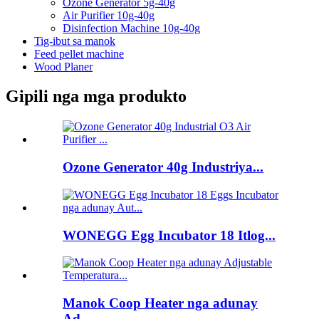
Ozone Generator 5g-40g
Air Purifier 10g-40g
Disinfection Machine 10g-40g
Tig-ibut sa manok
Feed pellet machine
Wood Planer
Gipili nga mga produkto
Ozone Generator 40g Industriya...
WONEGG Egg Incubator 18 Itlog...
Manok Coop Heater nga adunay
Ad...