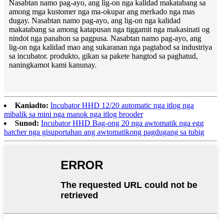
Nasabtan namo pag-ayo, ang lig-on nga kalidad makatabang sa
among mga kustomer nga ma-okupar ang merkado nga mas
dugay. Nasabtan namo pag-ayo, ang lig-on nga kalidad
makatabang sa among katapusan nga tiggamit nga makasinati og
nindot nga panahon sa pagpusa. Nasabtan namo pag-ayo, ang
lig-on nga kalidad mao ang sukaranan nga pagtahod sa industriya
sa incubator. produkto, gikan sa pakete hangtod sa paghatud,
naningkamot kami kanunay.
Kaniadto:
Incubator HHD 12/20 automatic nga itlog nga
mibalik sa mini nga manok nga itlog brooder
Sunod:
Incubator HHD Bag-ong 20 nga awtomatik nga egg
hatcher nga gisuportahan ang awtomatikong pagdugang sa tubig