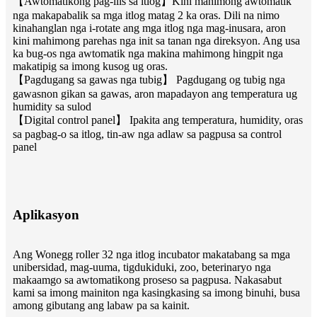
【Awtomatikong pag-ilis sa itlog】Kini mahimong awtomatik
nga makapabalik sa mga itlog matag 2 ka oras. Dili na nimo
kinahanglan nga i-rotate ang mga itlog nga mag-inusara, aron
kini mahimong parehas nga init sa tanan nga direksyon. Ang usa
ka bug-os nga awtomatik nga makina mahimong hingpit nga
makatipig sa imong kusog ug oras.
【Pagdugang sa gawas nga tubig】 Pagdugang og tubig nga
gawasnon gikan sa gawas, aron mapadayon ang temperatura ug
humidity sa sulod
【Digital control panel】 Ipakita ang temperatura, humidity, oras
sa pagbag-o sa itlog, tin-aw nga adlaw sa pagpusa sa control
panel
Aplikasyon
Ang Wonegg roller 32 nga itlog incubator makatabang sa mga
unibersidad, mag-uuma, tigdukiduki, zoo, beterinaryo nga
makaamgo sa awtomatikong proseso sa pagpusa. Nakasabut
kami sa imong mainiton nga kasingkasing sa imong binuhi, busa
among gibutang ang labaw pa sa kainit.