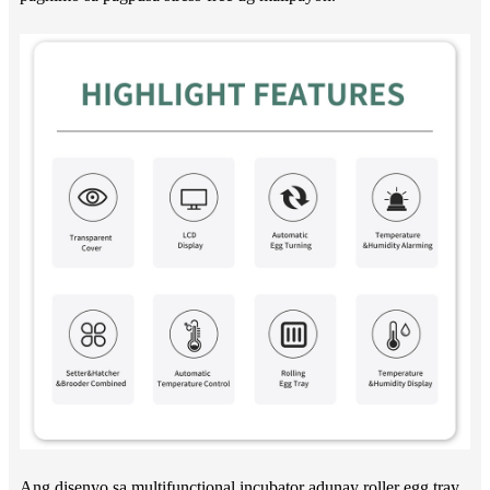
Ang disenyo sa multifunctional incubator adunay roller egg tray,