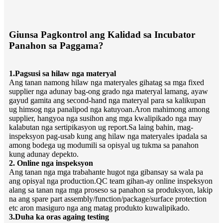
Giunsa Pagkontrol ang Kalidad sa Incubator
Panahon sa Paggama?
1.Pagsusi sa hilaw nga materyal
Ang tanan namong hilaw nga materyales gihatag sa mga fixed
supplier nga adunay bag-ong grado nga materyal lamang, ayaw
gayud gamita ang second-hand nga materyal para sa kalikupan
ug himsog nga panalipod nga katuyoan.Aron mahimong among
supplier, hangyoa nga susihon ang mga kwalipikado nga may
kalabutan nga sertipikasyon ug report.Sa laing bahin, mag-
inspeksyon pag-usab kung ang hilaw nga materyales ipadala sa
among bodega ug modumili sa opisyal ug tukma sa panahon
kung adunay depekto.
2. Online nga inspeksyon
Ang tanan nga mga trabahante hugot nga gibansay sa wala pa
ang opisyal nga production.QC team gihan-ay online inspeksyon
alang sa tanan nga mga proseso sa panahon sa produksyon, lakip
na ang spare part assembly/function/package/surface protection
etc aron masiguro nga ang matag produkto kuwalipikado.
3.Duha ka oras againg testing