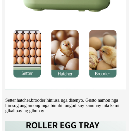
Setter,hatcher,brooder hiniusa nga disenyo. Gusto namon nga
himsog ang among mga binuhi tungod kay kanunay nila kami
gikalipay ug gihupay.