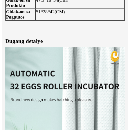
Gidak-on sa
47.5*18*34(CM)
Produkto
Gidak-on sa
51*28*42(CM)
Pagputos
Dugang detalye