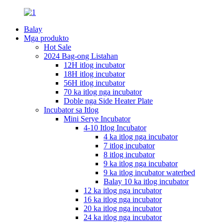
Balay
Mga produkto
Hot Sale
2024 Bag-ong Listahan
12H itlog incubator
18H itlog incubator
56H itlog incubator
70 ka itlog nga incubator
Doble nga Side Heater Plate
Incubator sa Itlog
Mini Serye Incubator
4-10 Itlog Incubator
4 ka itlog nga incubator
7 itlog incubator
8 itlog incubator
9 ka itlog nga incubator
9 ka itlog incubator waterbed
Balay 10 ka itlog incubator
12 ka itlog nga incubator
16 ka itlog nga incubator
20 ka itlog nga incubator
24 ka itlog nga incubator