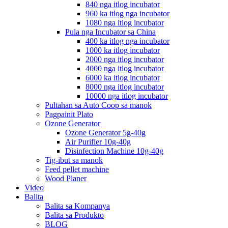
840 nga itlog incubator
960 ka itlog nga incubator
1080 nga itlog incubator
Pula nga Incubator sa China
400 ka itlog nga incubator
1000 ka itlog incubator
2000 nga itlog incubator
4000 nga itlog incubator
6000 ka itlog incubator
8000 nga itlog incubator
10000 nga itlog incubator
Pultahan sa Auto Coop sa manok
Pagpainit Plato
Ozone Generator
Ozone Generator 5g-40g
Air Purifier 10g-40g
Disinfection Machine 10g-40g
Tig-ibut sa manok
Feed pellet machine
Wood Planer
Video
Balita
Balita sa Kompanya
Balita sa Produkto
BLOG