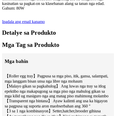
kasinatian sa pagkat-on sa klasehanan alang sa tanan nga edad.
Gahum: 80W
Ipadala ang email kanamo
Detalye sa Produkto
Mga Tag sa Produkto
Mga bahin
【Roller egg tray】Pagpusa sa mga piso, itik, gansa, salampati,
mga langgam bisan unsa nga libre nga mohaum
【Malayo gikan sa pagkahulog】 Ang luwas nga tray sa itlog
epektibo nga makapugong sa mga piso nga mahulog gikan sa
mga kilid ug masiguro nga ang matag piso mahimong molambo
【Transparent nga bintana】 Ayaw kalimti ang usa ka higayon
sa pagpusa ug suporta aron maobserbahan ang 360 °
【3 sa 1 nga kombinasyon】Setter,hatcher,brooder gihiusa