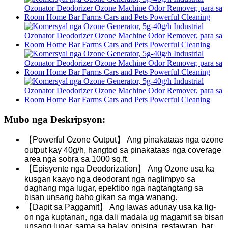
Mubo nga Deskripsyon:
【Powerful Ozone Output】 Ang pinakataas nga ozone
output kay 40g/h, hangtod sa pinakataas nga coverage
area nga sobra sa 1000 sq.ft.
【Episyente nga Deodorization】 Ang Ozone usa ka
kusgan kaayo nga deodorant nga naglimpyo sa
daghang mga lugar, epektibo nga nagtangtang sa
bisan unsang baho gikan sa mga wanang.
【Dapit sa Paggamit】 Ang lawas adunay usa ka lig-
on nga kuptanan, nga dali madala ug magamit sa bisan
unsang lugar, sama sa balay, opisina, restawran, bar,