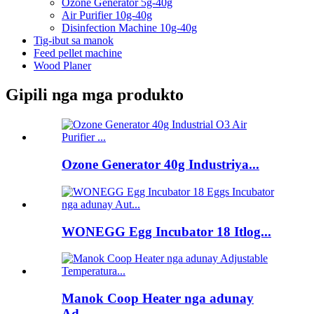
Ozone Generator 5g-40g
Air Purifier 10g-40g
Disinfection Machine 10g-40g
Tig-ibut sa manok
Feed pellet machine
Wood Planer
Gipili nga mga produkto
Ozone Generator 40g Industriya...
WONEGG Egg Incubator 18 Itlog...
Manok Coop Heater nga adunay
Ad...