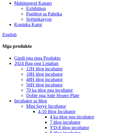
Mahitungod Kanato
Exhibition
Paglibot sa Pabrika
Sertipikasyon
Kontaka Kami
English
Mga produkto
Gipili nga mga Produkto
2024 Bag-ong Listahan
12H itlog incubator
18H itlog incubator
48H itlog incubator
56H itlog incubator
70 ka itlog nga incubator
Doble nga Side Heater Plate
Incubator sa Itlog
Mini Serye Incubator
4-10 Itlog Incubator
4 ka itlog nga incubator
7 itlog incubator
YD-8 itlog incubator
8 itlog incubator