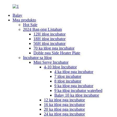
Balay
Mga produkto
Hot Sale
2024 Bag-ong Listahan
12H itlog incubator
18H itlog incubator
56H itlog incubator
70 ka itlog nga incubator
Doble nga Side Heater Plate
Incubator sa Itlog
Mini Serye Incubator
4-10 Itlog Incubator
4 ka itlog nga incubator
7 itlog incubator
8 itlog incubator
9 ka itlog nga incubator
9 ka itlog incubator waterbed
Balay 10 ka itlog incubator
12 ka itlog nga incubator
16 ka itlog nga incubator
20 ka itlog nga incubator
24 ka itlog nga incubator