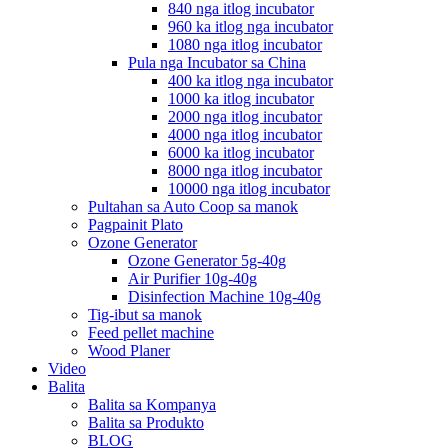
840 nga itlog incubator
960 ka itlog nga incubator
1080 nga itlog incubator
Pula nga Incubator sa China
400 ka itlog nga incubator
1000 ka itlog incubator
2000 nga itlog incubator
4000 nga itlog incubator
6000 ka itlog incubator
8000 nga itlog incubator
10000 nga itlog incubator
Pultahan sa Auto Coop sa manok
Pagpainit Plato
Ozone Generator
Ozone Generator 5g-40g
Air Purifier 10g-40g
Disinfection Machine 10g-40g
Tig-ibut sa manok
Feed pellet machine
Wood Planer
Video
Balita
Balita sa Kompanya
Balita sa Produkto
BLOG