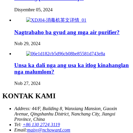
Disyembre 05, 2024
Nagtrabaho ba gyud ang mga air purifier?
Nob 29, 2024
Unsa ka dali nga ang usa ka itlog kinahanglan
nga malumlom?
Nob 27, 2024
KONTAK KAMI
Address: 44/F, Building 8, Wanxiang Mansion, Gaoxin
Avenue, Qingshanhu District, Nanchang City, Jiangxi
Province, China
Tel:
+86 130 2724 3119
Email:
maisy@nchoward.com