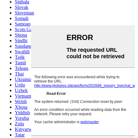
Sinhala
Slovak
Slovenian
Somali
Samoan
Scots Gaelic
Shona
Sindhi
Sundanese
Swahili
Tajik
Tamil
Telugu
Thai
Ukrainian
Urdu
Uzbek
Vietnamese
Welsh
Xhosa
Yiddish
Yoruba
Zulu
Kinyarwanda
Tatar