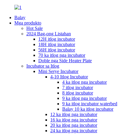
Balay
Mga produkto
Hot Sale
2024 Bag-ong Listahan
12H itlog incubator
18H itlog incubator
56H itlog incubator
70 ka itlog nga incubator
Doble nga Side Heater Plate
Incubator sa Itlog
Mini Serye Incubator
4-10 Itlog Incubator
4 ka itlog nga incubator
7 itlog incubator
8 itlog incubator
9 ka itlog nga incubator
9 ka itlog incubator waterbed
Balay 10 ka itlog incubator
12 ka itlog nga incubator
16 ka itlog nga incubator
20 ka itlog nga incubator
24 ka itlog nga incubator